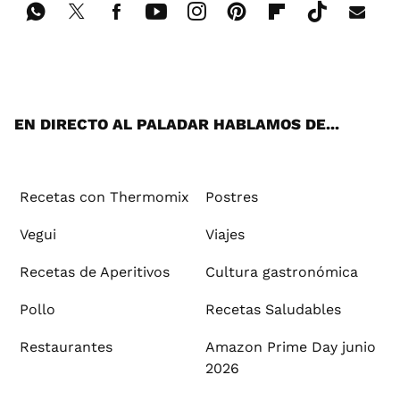
Wh
Twi
Fac
You
Inst
Pint
Flip
Tikt
E-
ats
tter
ebo
tub
agr
ere
boa
ok
mai
App
ok
e
am
st
rd
l
EN DIRECTO AL PALADAR HABLAMOS DE...
Recetas con Thermomix
Postres
Vegui
Viajes
Recetas de Aperitivos
Cultura gastronómica
Pollo
Recetas Saludables
Restaurantes
Amazon Prime Day junio
2026