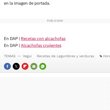
en la imagen de portada.
En DAP |
Recetas con alcachofas
En DAP |
Alcachofas crujientes
TEMAS
Vegui
Recetas de Legumbres y verduras
Hor
FACEBOOK
TWITTER
FLIPBOARD
E-
WHATSAPP
MAIL