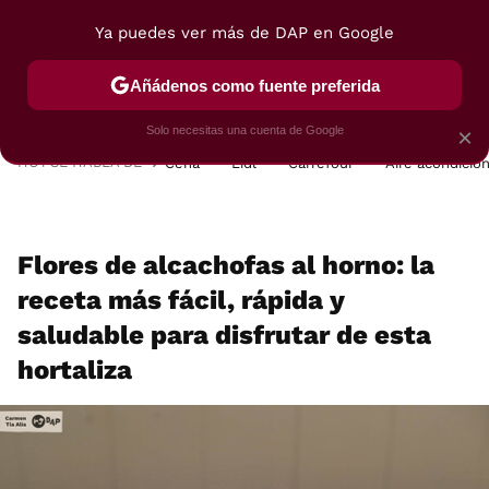
Ya puedes ver más de DAP en Google
MENÚ
NUEVO
Añádenos como fuente preferida
POSTRES
VIAJES
SELECCIÓN
VEGUI
Solo necesitas una cuenta de Google
×
HOY SE HABLA DE
Cena
Lidl
Carrefour
Aire acondicio
Flores de alcachofas al horno: la
receta más fácil, rápida y
saludable para disfrutar de esta
hortaliza