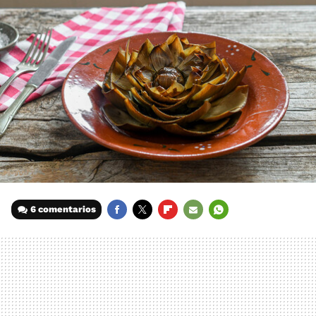
6 comentarios
FACEBOOK
TWITTER
FLIPBOARD
E-
WHATSAPP
MAIL