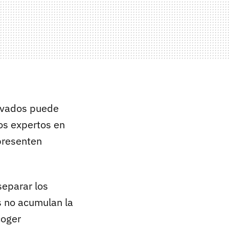
avados puede
los expertos en
presenten
separar los
s no acumulan la
coger