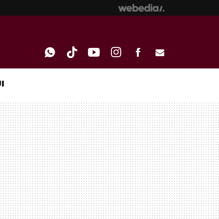
I
WHATSAPP
TIKTOK
YOUTUBE
INSTAGRAM
FACEBOOK
E-
MAIL