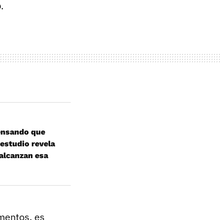
o
.
ensando que
estudio revela
 alcanzan esa
mentos, es