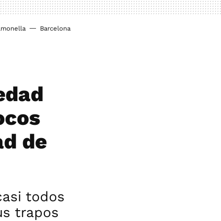
lmonella
Barcelona
medad
ocos
ad de
casi todos
us trapos