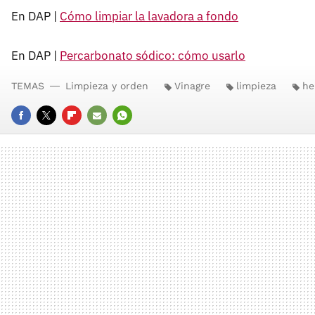
En DAP |
Cómo limpiar la lavadora a fondo
En DAP |
Percarbonato sódico: cómo usarlo
TEMAS
Limpieza y orden
Vinagre
limpieza
he
FACEBOOK
TWITTER
FLIPBOARD
E-
WHATSAPP
MAIL