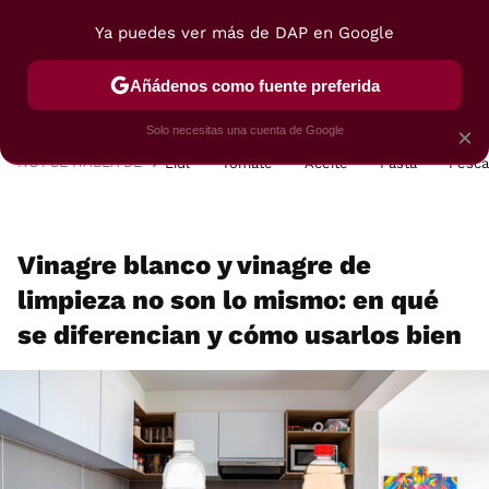
Ya puedes ver más de DAP en Google
MENÚ
NUEVO
Añádenos como fuente preferida
POSTRES
VIAJES
SELECCIÓN
VEGUI
Solo necesitas una cuenta de Google
×
HOY SE HABLA DE
Lidl
Tomate
Aceite
Pasta
Pesc
Vinagre blanco y vinagre de
limpieza no son lo mismo: en qué
se diferencian y cómo usarlos bien