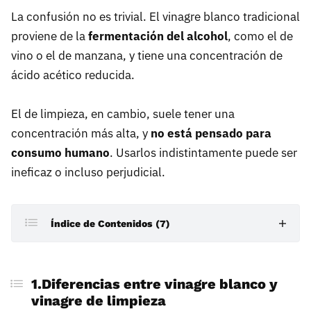
La confusión no es trivial. El vinagre blanco tradicional
proviene de la
fermentación del alcohol
, como el de
vino o el de manzana, y tiene una concentración de
ácido acético reducida.
El de limpieza, en cambio, suele tener una
concentración más alta, y
no está pensado para
consumo humano
. Usarlos indistintamente puede ser
ineficaz o incluso perjudicial.
Índice de Contenidos (7)
1.Diferencias entre vinagre blanco y vinagre de
limpieza
1.Diferencias entre vinagre blanco y
vinagre de limpieza
2.Cómo usar el vinagre blanco