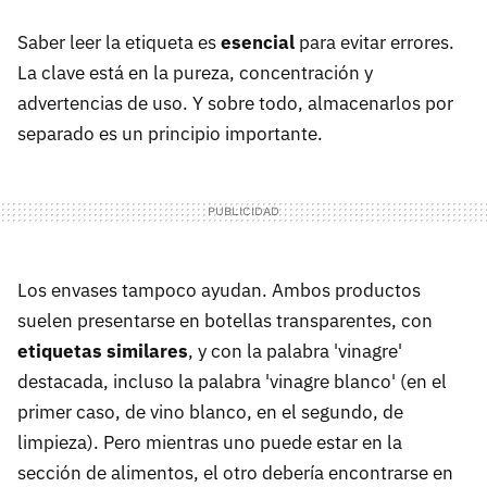
3.Cómo usar el vinagre de limpieza
Saber leer la etiqueta es
esencial
para evitar errores.
3.1. Limpiar cristales
La clave está en la pureza, concentración y
advertencias de uso. Y sobre todo, almacenarlos por
3.2. Desinfectar superficies
separado es un principio importante.
3.3. Quitar restos de cal del baño
3.4. Eliminar olores y desatascar desagües
Los envases tampoco ayudan. Ambos productos
suelen presentarse en botellas transparentes, con
etiquetas similares
, y con la palabra 'vinagre'
destacada, incluso la palabra 'vinagre blanco' (en el
primer caso, de vino blanco, en el segundo, de
limpieza). Pero mientras uno puede estar en la
sección de alimentos, el otro debería encontrarse en