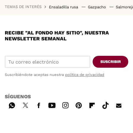
TEMAS DE INTERÉS
Ensaladilla rusa
Gazpacho
Salmore
RECIBE "AL FONDO HAY SITIO", NUESTRA
NEWSLETTER SEMANAL
SUSCRIBIR
Suscribiéndote aceptas nuestra
política de privacidad
SÍGUENOS
Wh
Twi
Fac
You
Inst
Pint
Flip
Tikt
E-
ats
tter
ebo
tub
agr
ere
boa
ok
mai
App
ok
e
am
st
rd
l