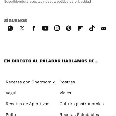
Suscribiéndote aceptas nuestra
política de privacidad
SÍGUENOS
Wh
Twi
Fac
You
Inst
Pint
Flip
Tikt
E-
ats
tter
ebo
tub
agr
ere
boa
ok
mai
App
ok
e
am
st
rd
l
EN DIRECTO AL PALADAR HABLAMOS DE...
Recetas con Thermomix
Postres
Vegui
Viajes
Recetas de Aperitivos
Cultura gastronómica
Pollo
Recetas Saludables