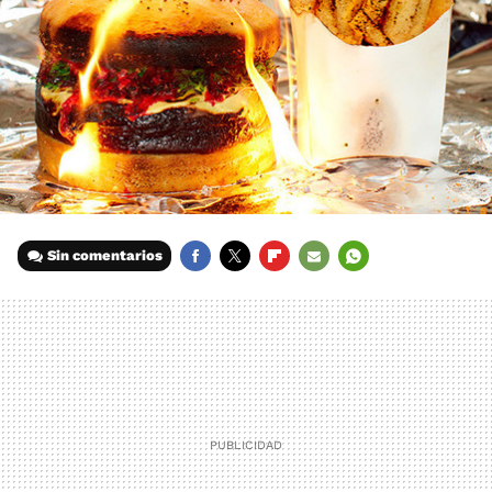
Sin comentarios
FACEBOOK
TWITTER
FLIPBOARD
E-
WHATSAPP
MAIL