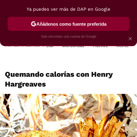
Ya puedes ver más de DAP en Google
MENÚ
NUEVO
Añádenos como fuente preferida
POSTRES
VIAJES
SELECCIÓN
VEGUI
Solo necesitas una cuenta de Google
×
HOY SE HABLA DE
Lidl
Microondas
Huevos
Aceite
Quemando calorías con Henry
Hargreaves