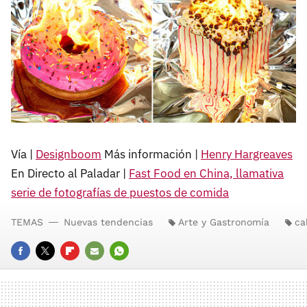
Vía |
Designboom
Más información |
Henry Hargreaves
En Directo al Paladar |
Fast Food en China, llamativa
serie de fotografías de puestos de comida
TEMAS
Nuevas tendencias
Arte y Gastronomía
ca
FACEBOOK
TWITTER
FLIPBOARD
E-
WHATSAPP
MAIL