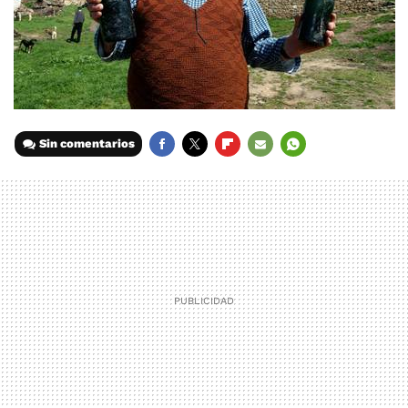
Sin comentarios
FACEBOOK
TWITTER
FLIPBOARD
E-
WHATSAPP
MAIL