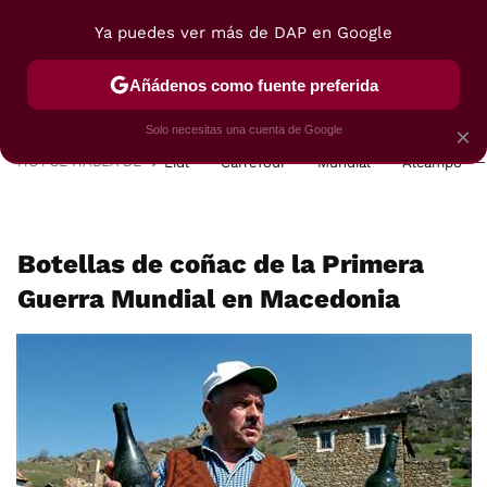
Ya puedes ver más de DAP en Google
MENÚ
NUEVO
Añádenos como fuente preferida
POSTRES
VIAJES
SELECCIÓN
VEGUI
Solo necesitas una cuenta de Google
×
HOY SE HABLA DE
Lidl
Carrefour
Mundial
Alcampo
Botellas de coñac de la Primera
Guerra Mundial en Macedonia