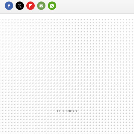
FACEBOOK
TWITTER
FLIPBOARD
E-
WHATSAPP
MAIL