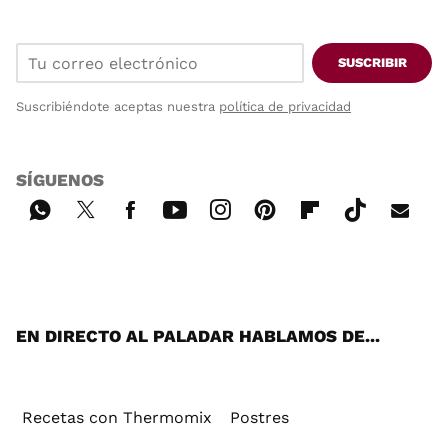
SUSCRIBIR
Suscribiéndote aceptas nuestra
política de privacidad
SÍGUENOS
Wh
Twi
Fac
You
Inst
Pint
Flip
Tikt
E-
ats
tter
ebo
tub
agr
ere
boa
ok
mai
App
ok
e
am
st
rd
l
EN DIRECTO AL PALADAR HABLAMOS DE...
Recetas con Thermomix
Postres