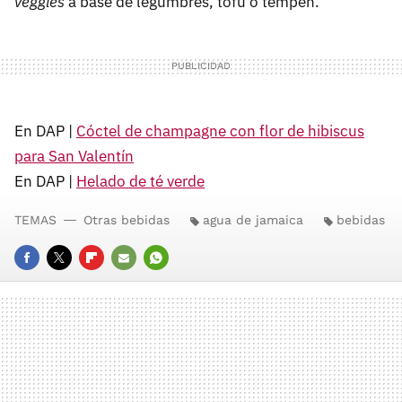
veggies
a base de legumbres, tofu o tempeh.
En DAP |
Cóctel de champagne con flor de hibiscus
para San Valentín
En DAP |
Helado de té verde
TEMAS
Otras bebidas
agua de jamaica
bebidas
FACEBOOK
TWITTER
FLIPBOARD
E-
WHATSAPP
MAIL