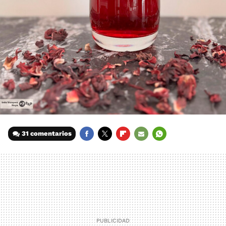
31 comentarios
FACEBOOK
TWITTER
FLIPBOARD
E-
WHATSAPP
MAIL