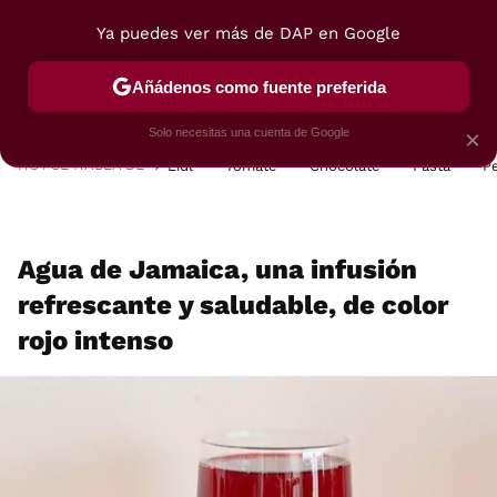
Ya puedes ver más de DAP en Google
MENÚ
NUEVO
Añádenos como fuente preferida
POSTRES
VIAJES
SELECCIÓN
VEGUI
Solo necesitas una cuenta de Google
×
HOY SE HABLA DE
Lidl
Tomate
Chocolate
Pasta
P
Agua de Jamaica, una infusión
refrescante y saludable, de color
rojo intenso