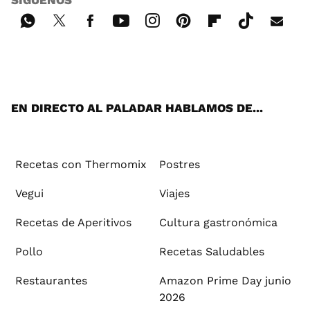
SÍGUENOS
Wh
Twi
Fac
You
Inst
Pint
Flip
Tikt
E-
ats
tter
ebo
tub
agr
ere
boa
ok
mai
App
ok
e
am
st
rd
l
EN DIRECTO AL PALADAR HABLAMOS DE...
Recetas con Thermomix
Postres
Vegui
Viajes
Recetas de Aperitivos
Cultura gastronómica
Pollo
Recetas Saludables
Restaurantes
Amazon Prime Day junio
2026