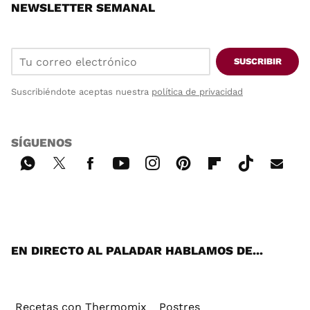
NEWSLETTER SEMANAL
SUSCRIBIR
Suscribiéndote aceptas nuestra
política de privacidad
SÍGUENOS
Wh
Twi
Fac
You
Inst
Pint
Flip
Tikt
E-
ats
tter
ebo
tub
agr
ere
boa
ok
mai
App
ok
e
am
st
rd
l
EN DIRECTO AL PALADAR HABLAMOS DE...
Recetas con Thermomix
Postres