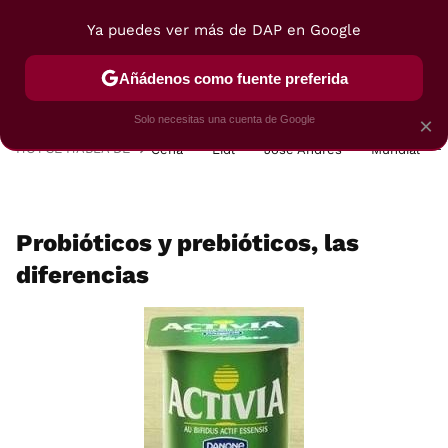
Ya puedes ver más de DAP en Google
MENÚ
NUEVO
Añádenos como fuente preferida
POSTRES
VIAJES
SELECCIÓN
VEGUI
Solo necesitas una cuenta de Google
×
HOY SE HABLA DE
Cena
Lidl
José Andrés
Mundial
Probióticos y prebióticos, las
diferencias