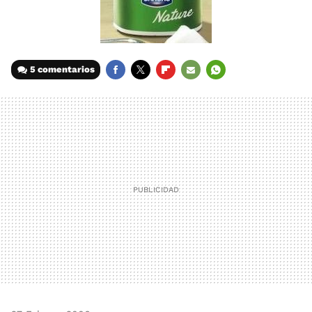
5 comentarios
FACEBOOK
TWITTER
FLIPBOARD
E-
WHATSAPP
MAIL