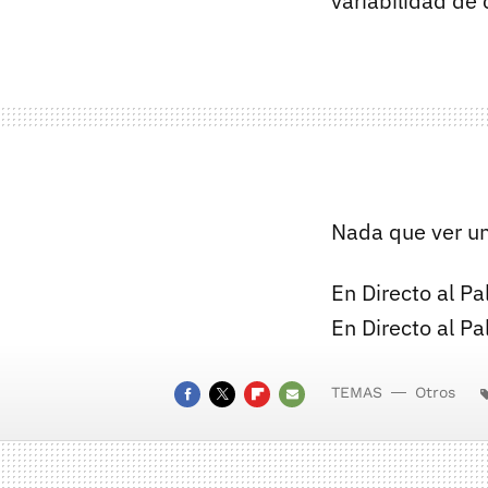
variabilidad de 
Nada que ver un
En Directo al Pa
En Directo al Pa
TEMAS
Otros
FACEBOOK
TWITTER
FLIPBOARD
E-
MAIL