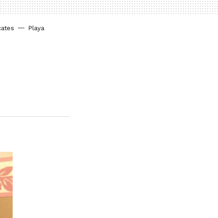
cates
Playa