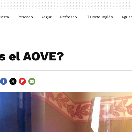
Pasta
Pescado
Yogur
Refresco
El Corte Inglés
Agua
s el AOVE?
FACEBOOK
TWITTER
FLIPBOARD
E-
MAIL