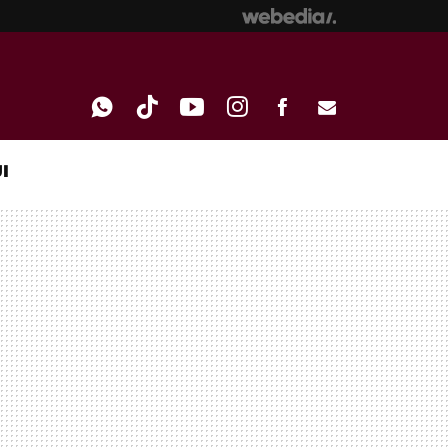
I
WHATSAPP
TIKTOK
YOUTUBE
INSTAGRAM
FACEBOOK
E-
MAIL