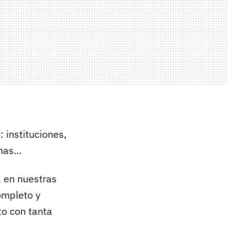
 instituciones,
chas…
a en nuestras
ompleto y
o con tanta