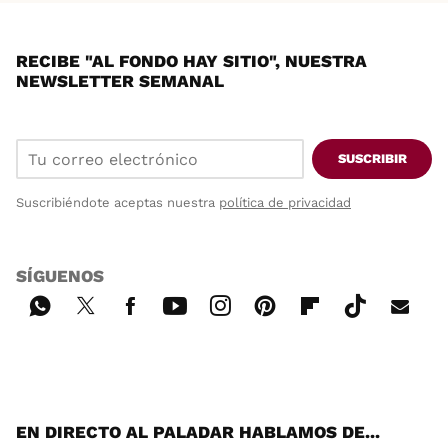
RECIBE "AL FONDO HAY SITIO", NUESTRA
NEWSLETTER SEMANAL
SUSCRIBIR
Suscribiéndote aceptas nuestra
política de privacidad
SÍGUENOS
Wh
Twi
Fac
You
Inst
Pint
Flip
Tikt
E-
ats
tter
ebo
tub
agr
ere
boa
ok
mai
App
ok
e
am
st
rd
l
EN DIRECTO AL PALADAR HABLAMOS DE...