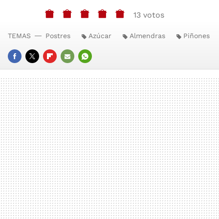
13 votos
TEMAS
Postres
Azúcar
Almendras
Piñones
FACEBOOK
TWITTER
FLIPBOARD
E-
WHATSAPP
MAIL