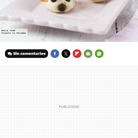
Sin comentarios
FACEBOOK
TWITTER
FLIPBOARD
E-
WHATSAPP
MAIL