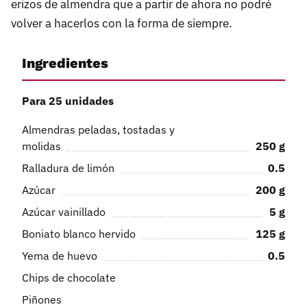
erizos de almendra que a partir de ahora no podré
volver a hacerlos con la forma de siempre.
Ingredientes
Para 25 unidades
Almendras peladas, tostadas y
molidas
250
g
Ralladura de limón
0.5
Azúcar
200
g
Azúcar vainillado
5
g
Boniato blanco hervido
125
g
Yema de huevo
0.5
Chips de chocolate
Piñones