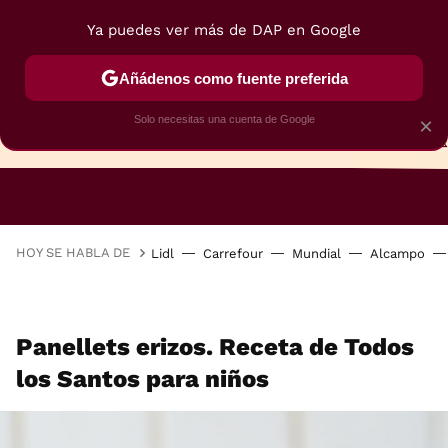
Ya puedes ver más de DAP en Google
Añádenos como fuente preferida
Solo necesitas una cuenta de Google
×
TARTAS
BIZCOCHOS
GALLETAS
HOY SE HABLA DE
Lidl
Carrefour
Mundial
Alcampo
Panellets erizos. Receta de Todos
los Santos para niños