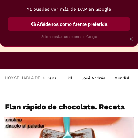
Ya puedes ver más de DAP en Google
Añádenos como fuente preferida
Solo necesitas una cuenta de Google
×
TARTAS
BIZCOCHOS
GALLETAS
HOY SE HABLA DE
Cena
Lidl
José Andrés
Mundial
Flan rápido de chocolate. Receta