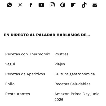
Wh
Twi
Fac
You
Inst
Pint
Flip
Tikt
E-
ats
tter
ebo
tub
agr
ere
boa
ok
mai
App
ok
e
am
st
rd
l
EN DIRECTO AL PALADAR HABLAMOS DE...
Recetas con Thermomix
Postres
Vegui
Viajes
Recetas de Aperitivos
Cultura gastronómica
Pollo
Recetas Saludables
Restaurantes
Amazon Prime Day junio
2026