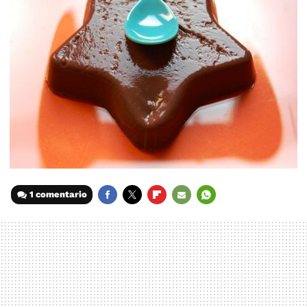
1 comentario
FACEBOOK
TWITTER
FLIPBOARD
E-
WHATSAPP
MAIL