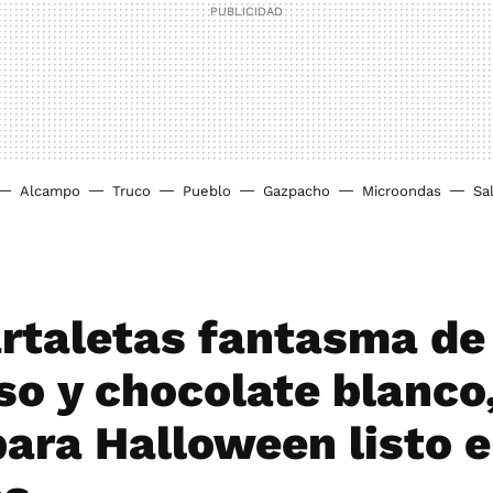
Alcampo
Truco
Pueblo
Gazpacho
Microondas
Sa
artaletas fantasma d
so y chocolate blanco
para Halloween listo 