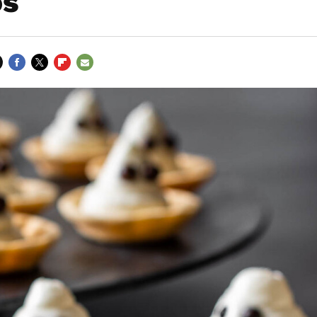
os
FACEBOOK
TWITTER
FLIPBOARD
E-
MAIL