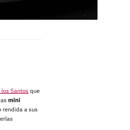
 los Santos
que
tas
mini
 rendida a sus
erlas