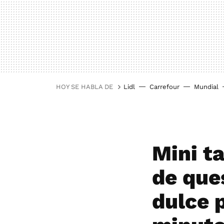
HOY SE HABLA DE
Lidl
Carrefour
Mundial
Mini t
de que
dulce 