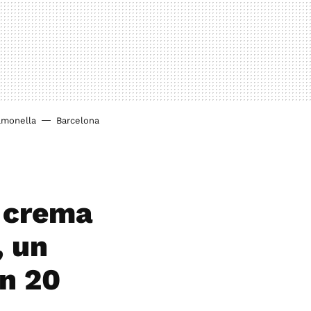
lmonella
Barcelona
e crema
, un
en 20