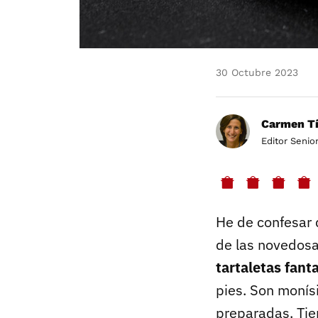
30 Octubre 2023
Carmen Tí
Editor Senio
He de confesar 
de las novedos
tartaletas fan
pies. Son monís
preparadas. Tien