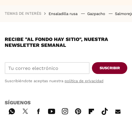
TEMAS DE INTERÉS
Ensaladilla rusa
Gazpacho
Salmore
RECIBE "AL FONDO HAY SITIO", NUESTRA
NEWSLETTER SEMANAL
SUSCRIBIR
Suscribiéndote aceptas nuestra
política de privacidad
SÍGUENOS
Wh
Twi
Fac
You
Inst
Pint
Flip
Tikt
E-
ats
tter
ebo
tub
agr
ere
boa
ok
mai