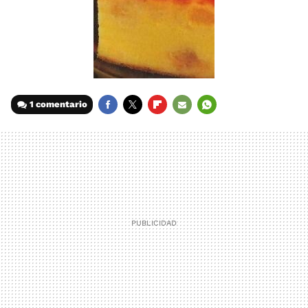
1 comentario
FACEBOOK
TWITTER
FLIPBOARD
E-
WHATSAPP
MAIL