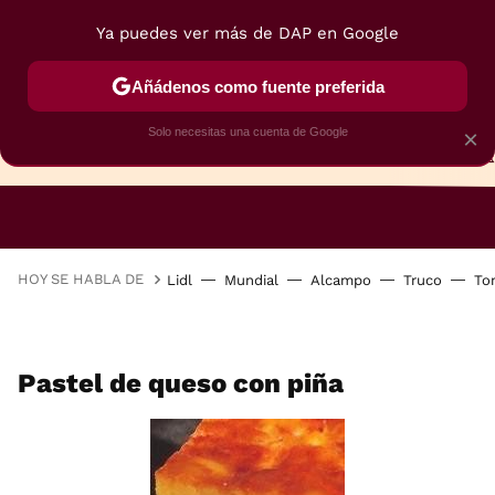
Ya puedes ver más de DAP en Google
Añádenos como fuente preferida
Solo necesitas una cuenta de Google
×
TARTAS
BIZCOCHOS
GALLETAS
HOY SE HABLA DE
Lidl
Mundial
Alcampo
Truco
To
Pastel de queso con piña