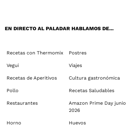
ats
tter
ebo
tub
agr
ere
boa
ok
mai
App
ok
e
am
st
rd
l
EN DIRECTO AL PALADAR HABLAMOS DE...
Recetas con Thermomix
Postres
Vegui
Viajes
Recetas de Aperitivos
Cultura gastronómica
Pollo
Recetas Saludables
Restaurantes
Amazon Prime Day junio
2026
Horno
Huevos