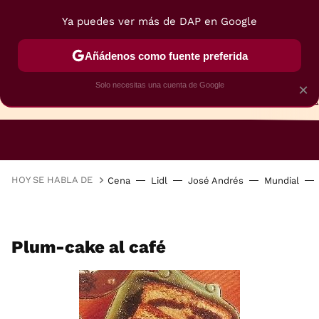
Ya puedes ver más de DAP en Google
Añádenos como fuente preferida
Solo necesitas una cuenta de Google
×
TARTAS
BIZCOCHOS
GALLETAS
HOY SE HABLA DE
Cena
Lidl
José Andrés
Mundial
Plum-cake al café