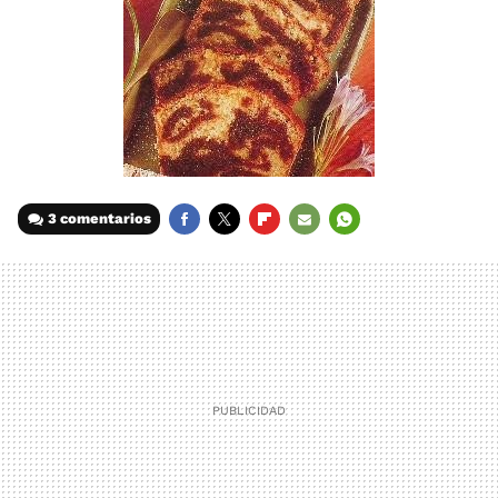
3 comentarios
FACEBOOK
TWITTER
FLIPBOARD
E-
WHATSAPP
MAIL