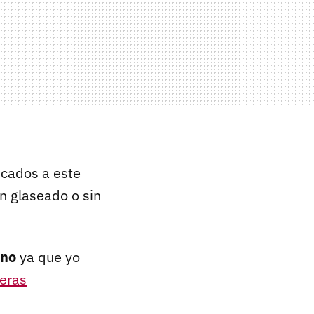
icados a este
n glaseado o sin
ano
ya que yo
seras