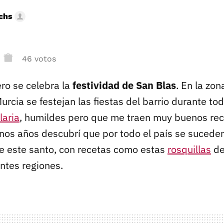
uchs
46 votos
ero se celebra la
festividad de San Blas
. En la zon
rcia se festejan las fiestas del barrio durante to
laria
, humildes pero que me traen muy buenos rec
unos años descubrí que por todo el país se suceden
e este santo, con recetas como estas
rosquillas
de
entes regiones.