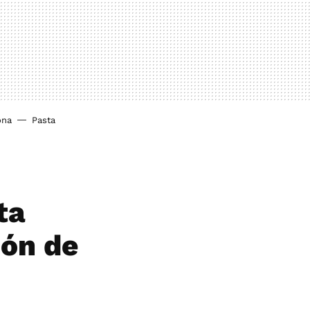
ona
Pasta
ta
ión de