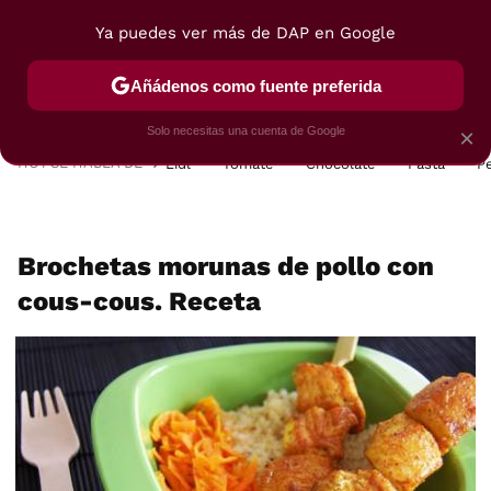
Ya puedes ver más de DAP en Google
MENÚ
NUEVO
Añádenos como fuente preferida
POSTRES
VIAJES
SELECCIÓN
VEGUI
Solo necesitas una cuenta de Google
×
HOY SE HABLA DE
Lidl
Tomate
Chocolate
Pasta
P
Brochetas morunas de pollo con
cous-cous. Receta