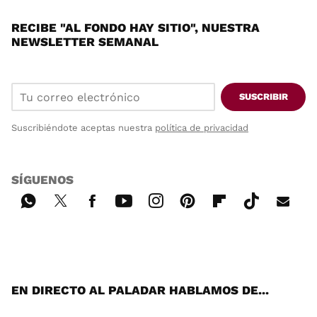
RECIBE "AL FONDO HAY SITIO", NUESTRA
NEWSLETTER SEMANAL
SUSCRIBIR
Suscribiéndote aceptas nuestra
política de privacidad
SÍGUENOS
Wh
Twi
Fac
You
Inst
Pint
Flip
Tikt
E-
ats
tter
ebo
tub
agr
ere
boa
ok
mai
App
ok
e
am
st
rd
l
EN DIRECTO AL PALADAR HABLAMOS DE...