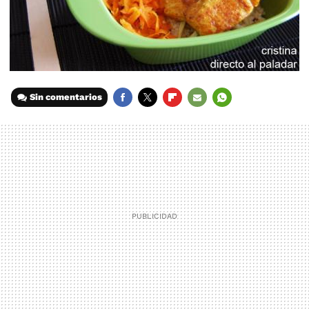
Sin comentarios
FACEBOOK
TWITTER
FLIPBOARD
E-
WHATSAPP
MAIL