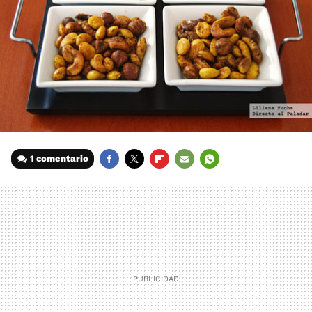
1 comentario
FACEBOOK
TWITTER
FLIPBOARD
E-
WHATSAPP
MAIL