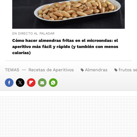
EN DIRECTO AL PALADAR
Cómo hacer almendras fritas en el microondas: el
aperitivo más fácil y rápido (y también con menos
calorías)
TEMAS
Recetas de Aperitivos
Almendras
frutos s
FACEBOOK
TWITTER
FLIPBOARD
E-
WHATSAPP
MAIL