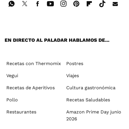
Wh
Twi
Fac
You
Inst
Pint
Flip
Tikt
E-
ats
tter
ebo
tub
agr
ere
boa
ok
mai
App
ok
e
am
st
rd
l
EN DIRECTO AL PALADAR HABLAMOS DE...
Recetas con Thermomix
Postres
Vegui
Viajes
Recetas de Aperitivos
Cultura gastronómica
Pollo
Recetas Saludables
Restaurantes
Amazon Prime Day junio
2026