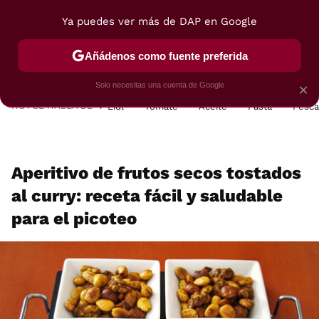
Ya puedes ver más de DAP en Google
MENÚ
NUEVO
Añádenos como fuente preferida
POSTRES
VIAJES
SELECCIÓN
VEGUI
Solo necesitas una cuenta de Google
×
HOY SE HABLA DE
Lidl
Tomate
Aceite
Pasta
Pesc
Aperitivo de frutos secos tostados
al curry: receta fácil y saludable
para el picoteo