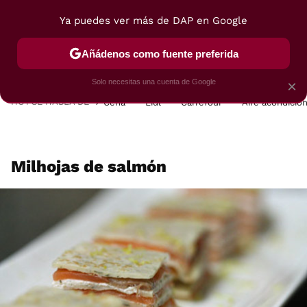
Ya puedes ver más de DAP en Google
MENÚ
NUEVO
Añádenos como fuente preferida
POSTRES
VIAJES
SELECCIÓN
VEGUI
Solo necesitas una cuenta de Google
×
HOY SE HABLA DE
Cena
Lidl
Carrefour
Aire acondicio
Milhojas de salmón