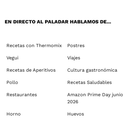
ats
tter
ebo
tub
agr
ere
boa
ok
mai
App
ok
e
am
st
rd
l
EN DIRECTO AL PALADAR HABLAMOS DE...
Recetas con Thermomix
Postres
Vegui
Viajes
Recetas de Aperitivos
Cultura gastronómica
Pollo
Recetas Saludables
Restaurantes
Amazon Prime Day junio
2026
Horno
Huevos