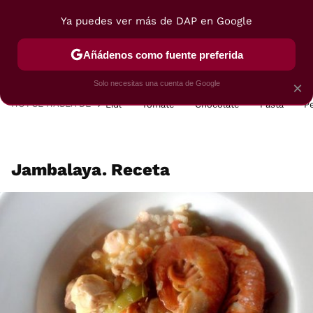
Ya puedes ver más de DAP en Google
MENÚ
NUEVO
Añádenos como fuente preferida
POSTRES
VIAJES
SELECCIÓN
VEGUI
Solo necesitas una cuenta de Google
×
HOY SE HABLA DE
Lidl
Tomate
Chocolate
Pasta
P
Jambalaya. Receta