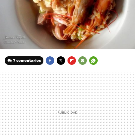
7 comentarios
FACEBOOK
TWITTER
FLIPBOARD
E-
WHATSAPP
MAIL