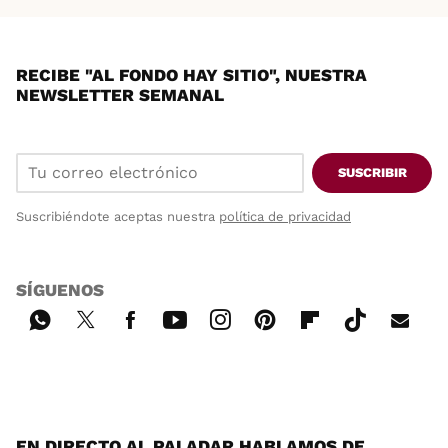
RECIBE "AL FONDO HAY SITIO", NUESTRA
NEWSLETTER SEMANAL
SUSCRIBIR
Suscribiéndote aceptas nuestra
política de privacidad
SÍGUENOS
Wh
Twi
Fac
You
Inst
Pint
Flip
Tikt
E-
ats
tter
ebo
tub
agr
ere
boa
ok
mai
App
ok
e
am
st
rd
l
EN DIRECTO AL PALADAR HABLAMOS DE...