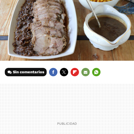
Sin comentarios
FACEBOOK
TWITTER
FLIPBOARD
E-
WHATSAPP
MAIL