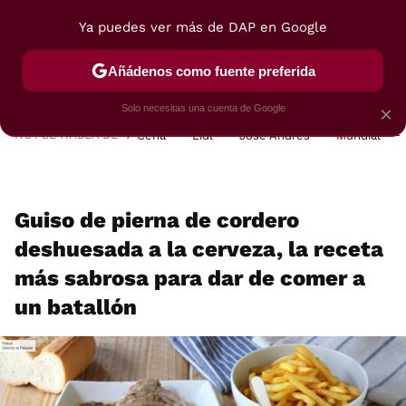
Ya puedes ver más de DAP en Google
MENÚ
NUEVO
Añádenos como fuente preferida
POSTRES
VIAJES
SELECCIÓN
VEGUI
Solo necesitas una cuenta de Google
×
HOY SE HABLA DE
Cena
Lidl
José Andrés
Mundial
Guiso de pierna de cordero
deshuesada a la cerveza, la receta
más sabrosa para dar de comer a
un batallón