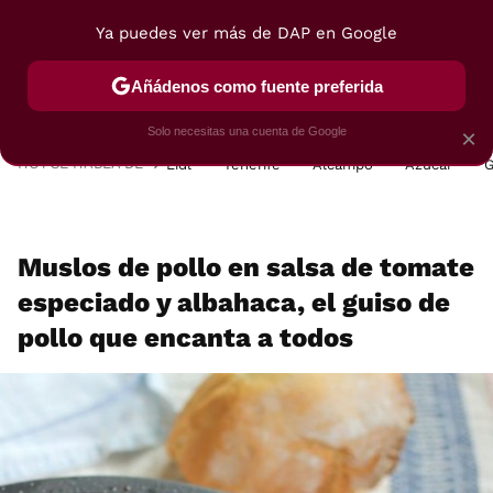
Ya puedes ver más de DAP en Google
MENÚ
NUEVO
Añádenos como fuente preferida
POSTRES
VIAJES
SELECCIÓN
VEGUI
Solo necesitas una cuenta de Google
×
HOY SE HABLA DE
Lidl
Tenerife
Alcampo
Azúcar
G
Muslos de pollo en salsa de tomate
especiado y albahaca, el guiso de
pollo que encanta a todos