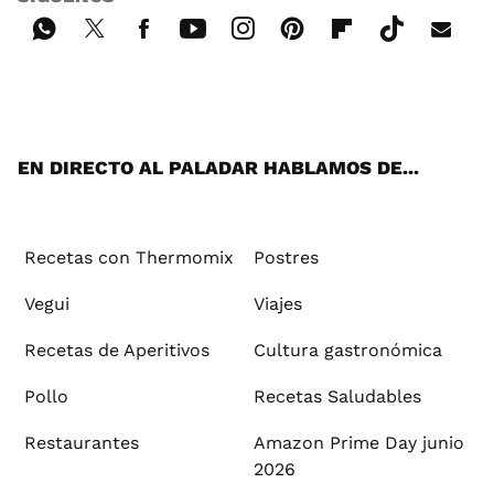
Wh
Twi
Fac
You
Inst
Pint
Flip
Tikt
E-
ats
tter
ebo
tub
agr
ere
boa
ok
mai
App
ok
e
am
st
rd
l
EN DIRECTO AL PALADAR HABLAMOS DE...
Recetas con Thermomix
Postres
Vegui
Viajes
Recetas de Aperitivos
Cultura gastronómica
Pollo
Recetas Saludables
Restaurantes
Amazon Prime Day junio
2026