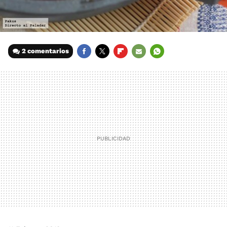
2 comentarios
FACEBOOK
TWITTER
FLIPBOARD
E-
WHATSAPP
MAIL