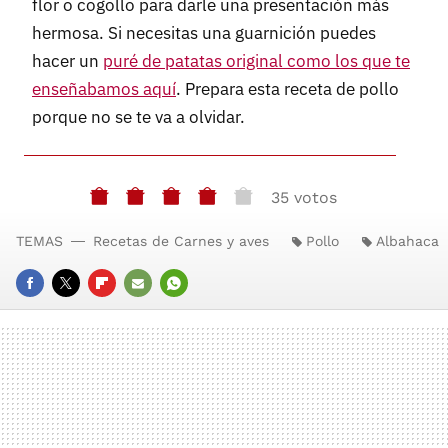
flor o cogollo para darle una presentación más
hermosa. Si necesitas una guarnición puedes
hacer un
puré de patatas original como los que te
enseñabamos aquí
. Prepara esta receta de pollo
porque no se te va a olvidar.
35 votos
TEMAS
Recetas de Carnes y aves
Pollo
Albahaca
FACEBOOK
TWITTER
FLIPBOARD
E-
WHATSAPP
MAIL