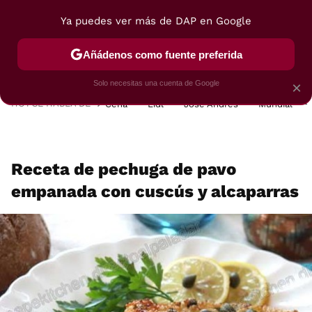
Ya puedes ver más de DAP en Google
MENÚ
NUEVO
Añádenos como fuente preferida
POSTRES
VIAJES
SELECCIÓN
VEGUI
Solo necesitas una cuenta de Google
×
HOY SE HABLA DE
Cena
Lidl
José Andrés
Mundial
Receta de pechuga de pavo
empanada con cuscús y alcaparras