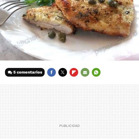
5 comentarios
FACEBOOK
TWITTER
FLIPBOARD
E-
WHATSAPP
MAIL