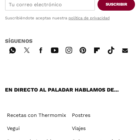
SUSCRIBIR
Suscribiéndote aceptas nuestra
política de privacidad
SÍGUENOS
Wh
Twi
Fac
You
Inst
Pint
Flip
Tikt
E-
ats
tter
ebo
tub
agr
ere
boa
ok
mai
App
ok
e
am
st
rd
l
EN DIRECTO AL PALADAR HABLAMOS DE...
Recetas con Thermomix
Postres
Vegui
Viajes