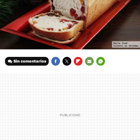
Sin comentarios
FACEBOOK
TWITTER
FLIPBOARD
E-
WHATSAPP
MAIL