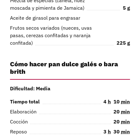
Mezcla de especias (canela, nuez
moscada y pimienta de Jamaica)
5
g
Aceite de girasol para engrasar
Frutos secos variados (nueces, uvas
pasas, cerezas confitadas y naranja
confitada)
225
g
Cómo hacer pan dulce galés o bara
brith
Dificultad: Media
Tiempo total
4
h
10
min
Elaboración
20
min
Cocción
20
min
Reposo
3
h
30
min