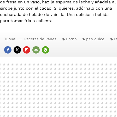
de fresa en un vaso, haz la espuma de leche y añádela al
sirope junto con el cacao. Si quieres, adórnalo con una
cucharada de helado de vainilla. Una deliciosa bebida
para tomar fría o caliente.
TEMAS
Recetas de Panes
Horno
pan dulce
r
FACEBOOK
TWITTER
FLIPBOARD
E-
WHATSAPP
MAIL