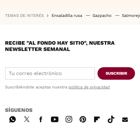
TEMAS DE INTERÉS
Ensaladilla rusa
Gazpacho
Salmore
RECIBE "AL FONDO HAY SITIO", NUESTRA
NEWSLETTER SEMANAL
SUSCRIBIR
Suscribiéndote aceptas nuestra
política de privacidad
SÍGUENOS
Wh
Twi
Fac
You
Inst
Pint
Flip
Tikt
E-
ats
tter
ebo
tub
agr
ere
boa
ok
mai