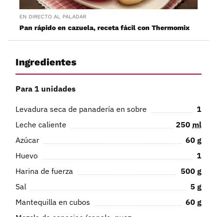
EN DIRECTO AL PALADAR
Pan rápido en cazuela, receta fácil con Thermomix
Ingredientes
Para 1 unidades
Levadura seca de panadería en sobre
1
Leche caliente
250
ml
Azúcar
60
g
Huevo
1
Harina de fuerza
500
g
Sal
5
g
Mantequilla en cubos
60
g