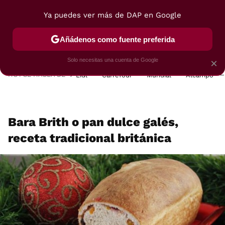
Ya puedes ver más de DAP en Google
MENÚ
NUEVO
Añádenos como fuente preferida
POSTRES
VIAJES
SELECCIÓN
VEGUI
Solo necesitas una cuenta de Google
×
HOY SE HABLA DE
Lidl
Carrefour
Mundial
Alcampo
Bara Brith o pan dulce galés,
receta tradicional británica