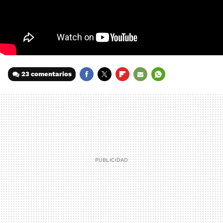
23 comentarios
FACEBOOK
TWITTER
FLIPBOARD
E-
WHATSAPP
MAIL