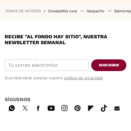
TEMAS DE INTERÉS
Ensaladilla rusa
Gazpacho
Salmore
RECIBE "AL FONDO HAY SITIO", NUESTRA
NEWSLETTER SEMANAL
SUSCRIBIR
Suscribiéndote aceptas nuestra
política de privacidad
SÍGUENOS
Wh
Twi
Fac
You
Inst
Pint
Flip
Tikt
E-
ats
tter
ebo
tub
agr
ere
boa
ok
mai