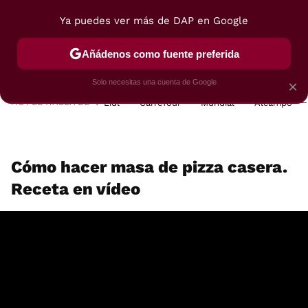
Ya puedes ver más de DAP en Google
MENÚ
NUEVO
Añádenos como fuente preferida
POSTRES
VIAJES
SELECCIÓN
VEGUI
Solo necesitas una cuenta de Google
×
HOY SE HABLA DE
Lidl
Carrefour
Mundial
Alcampo
Cómo hacer masa de pizza casera.
Receta en vídeo