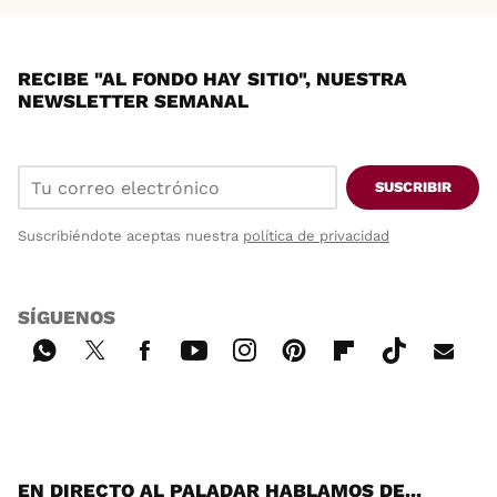
RECIBE "AL FONDO HAY SITIO", NUESTRA
NEWSLETTER SEMANAL
SUSCRIBIR
Suscribiéndote aceptas nuestra
política de privacidad
SÍGUENOS
Wh
Twi
Fac
You
Inst
Pint
Flip
Tikt
E-
ats
tter
ebo
tub
agr
ere
boa
ok
mai
App
ok
e
am
st
rd
l
EN DIRECTO AL PALADAR HABLAMOS DE...