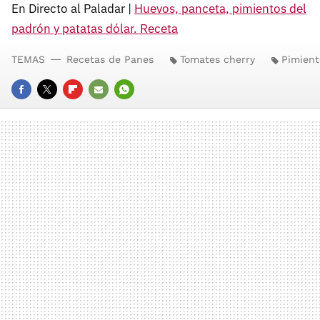
En Directo al Paladar |
Huevos, panceta, pimientos del
padrón y patatas dólar. Receta
TEMAS
Recetas de Panes
Tomates cherry
Pimient
FACEBOOK
TWITTER
FLIPBOARD
E-
WHATSAPP
MAIL