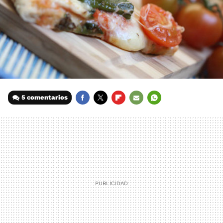
5 comentarios
FACEBOOK
TWITTER
FLIPBOARD
E-
WHATSAPP
MAIL