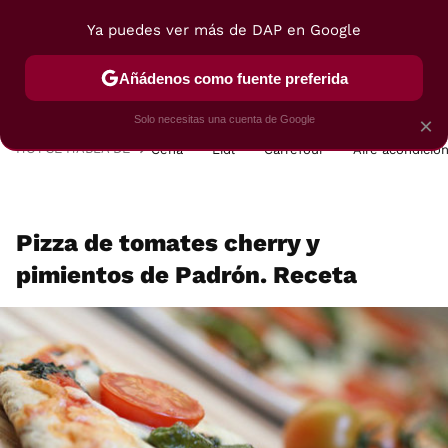
Ya puedes ver más de DAP en Google
MENÚ
NUEVO
Añádenos como fuente preferida
POSTRES
VIAJES
SELECCIÓN
VEGUI
Solo necesitas una cuenta de Google
×
HOY SE HABLA DE
Cena
Lidl
Carrefour
Aire acondicio
Pizza de tomates cherry y
pimientos de Padrón. Receta