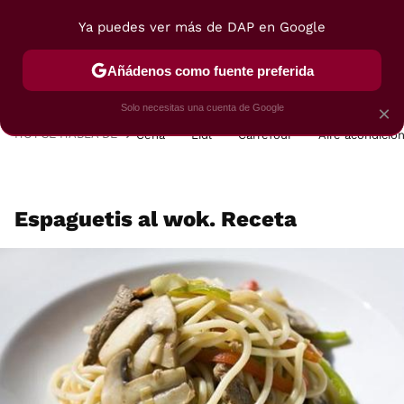
Ya puedes ver más de DAP en Google
MENÚ
NUEVO
Añádenos como fuente preferida
POSTRES
VIAJES
SELECCIÓN
VEGUI
Solo necesitas una cuenta de Google
×
HOY SE HABLA DE
Cena
Lidl
Carrefour
Aire acondicio
Espaguetis al wok. Receta