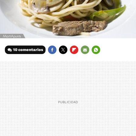
10 comentarios
FACEBOOK
TWITTER
FLIPBOARD
E-
WHATSAPP
MAIL