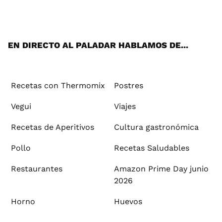
ats
tter
ebo
tub
agr
ere
boa
ok
mai
App
ok
e
am
st
rd
l
EN DIRECTO AL PALADAR HABLAMOS DE...
Recetas con Thermomix
Postres
Vegui
Viajes
Recetas de Aperitivos
Cultura gastronómica
Pollo
Recetas Saludables
Restaurantes
Amazon Prime Day junio
2026
Horno
Huevos