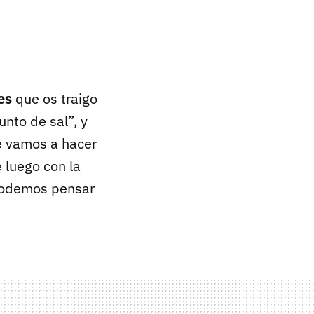
es
que os traigo
nto de sal”, y
e vamos a hacer
 luego con la
s podemos pensar