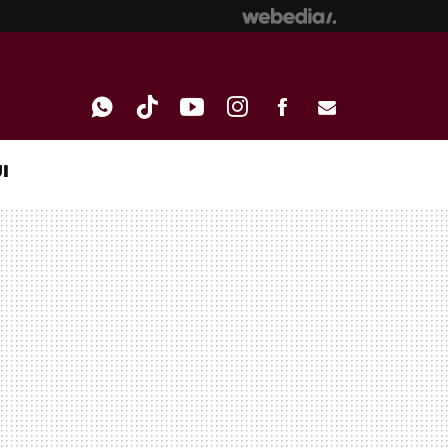
I
WHATSAPP
TIKTOK
YOUTUBE
INSTAGRAM
FACEBOOK
E-
MAIL