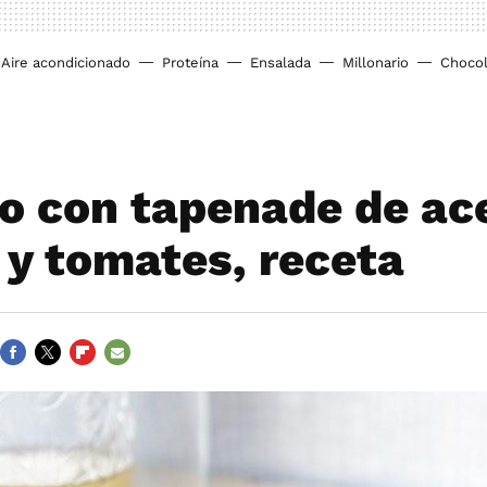
Aire acondicionado
Proteína
Ensalada
Millonario
Chocol
o con tapenade de ac
 y tomates, receta
FACEBOOK
TWITTER
FLIPBOARD
E-
MAIL