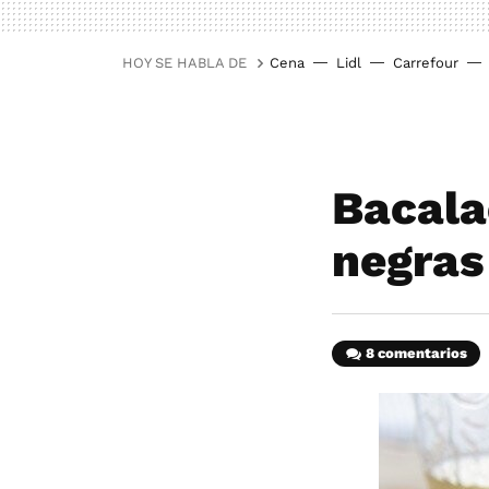
HOY SE HABLA DE
Cena
Lidl
Carrefour
Bacala
negras
8 comentarios