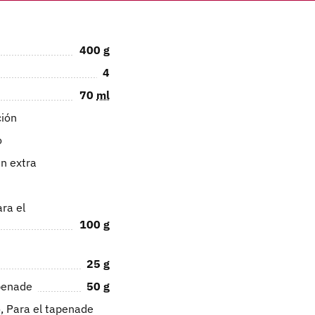
400
g
4
70
ml
ción
o
en extra
ra el
100
g
25
g
penade
50
g
, Para el tapenade