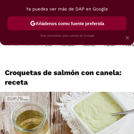
Ya puedes ver más de DAP en Google
MENÚ
NUEVO
Añádenos como fuente preferida
POSTRES
VIAJES
SELECCIÓN
VEGUI
Solo necesitas una cuenta de Google
×
HOY SE HABLA DE
Lidl
Tomate
Aceite
Pasta
Pesc
Croquetas de salmón con canela:
receta