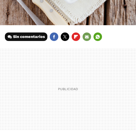
Sin comentarios
FACEBOOK
TWITTER
FLIPBOARD
E-
WHATSAPP
MAIL