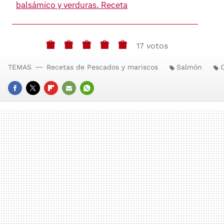
balsámico y verduras. Receta
17 votos
TEMAS
Recetas de Pescados y mariscos
Salmón
FACEBOOK
TWITTER
FLIPBOARD
E-
WHATSAPP
MAIL