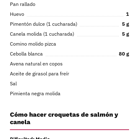
Pan rallado
Huevo
1
Pimentón dulce (1 cucharada)
5
g
Canela molida (1 cucharada)
5
g
Comino molido pizca
Cebolla blanca
80
g
Avena natural en copos
Aceite de girasol para freír
Sal
Pimienta negra molida
Cómo hacer croquetas de salmón y
canela
Dificultad: Media