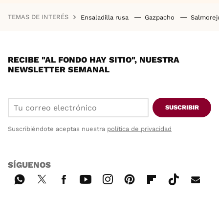
TEMAS DE INTERÉS
Ensaladilla rusa
Gazpacho
Salmore
RECIBE "AL FONDO HAY SITIO", NUESTRA
NEWSLETTER SEMANAL
SUSCRIBIR
Suscribiéndote aceptas nuestra
política de privacidad
SÍGUENOS
Wh
Twi
Fac
You
Inst
Pint
Flip
Tikt
E-
ats
tter
ebo
tub
agr
ere
boa
ok
mai