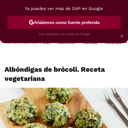
Ya puedes ver más de DAP en Google
MENÚ
NUEVO
Añádenos como fuente preferida
POSTRES
VIAJES
SELECCIÓN
VEGUI
Solo necesitas una cuenta de Google
×
HOY SE HABLA DE
Lidl
Carrefour
Mundial
Alcampo
Albóndigas de brócoli. Receta
vegetariana