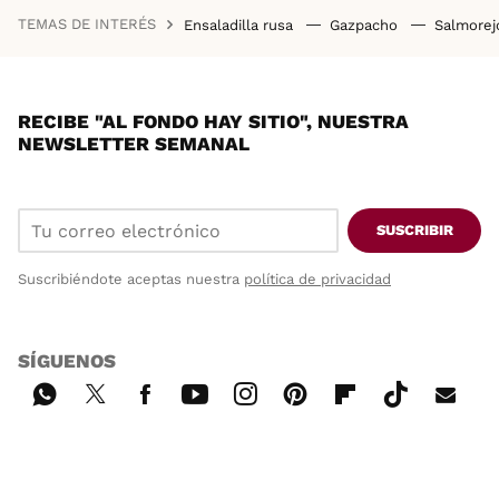
TEMAS DE INTERÉS
Ensaladilla rusa
Gazpacho
Salmore
RECIBE "AL FONDO HAY SITIO", NUESTRA
NEWSLETTER SEMANAL
SUSCRIBIR
Suscribiéndote aceptas nuestra
política de privacidad
SÍGUENOS
Wh
Twi
Fac
You
Inst
Pint
Flip
Tikt
E-
ats
tter
ebo
tub
agr
ere
boa
ok
mai
App
ok
e
am
st
rd
l