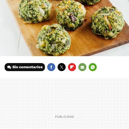
Sin comentarios
FACEBOOK
TWITTER
FLIPBOARD
E-
WHATSAPP
MAIL