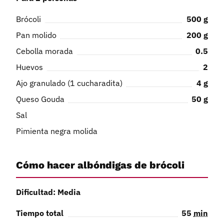
Brócoli
500
g
Pan molido
200
g
Cebolla morada
0.5
Huevos
2
Ajo granulado (1 cucharadita)
4
g
Queso Gouda
50
g
Sal
Pimienta negra molida
Cómo hacer albóndigas de brócoli
Dificultad: Media
Tiempo total
55
min