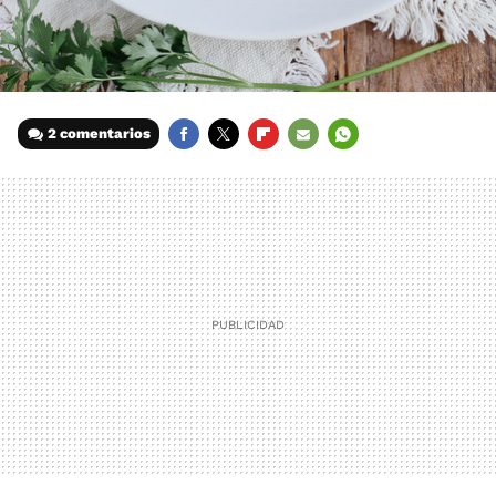
2 comentarios
FACEBOOK
TWITTER
FLIPBOARD
E-
WHATSAPP
MAIL