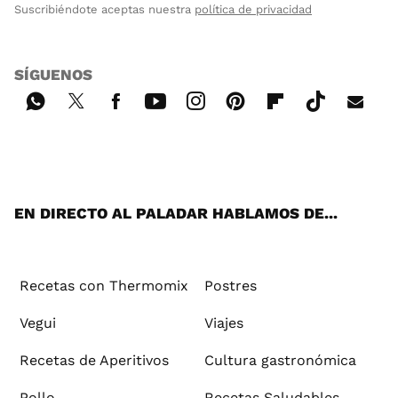
Suscribiéndote aceptas nuestra
política de privacidad
SÍGUENOS
Wh
Twi
Fac
You
Inst
Pint
Flip
Tikt
E-
ats
tter
ebo
tub
agr
ere
boa
ok
mai
App
ok
e
am
st
rd
l
EN DIRECTO AL PALADAR HABLAMOS DE...
Recetas con Thermomix
Postres
Vegui
Viajes
Recetas de Aperitivos
Cultura gastronómica
Pollo
Recetas Saludables