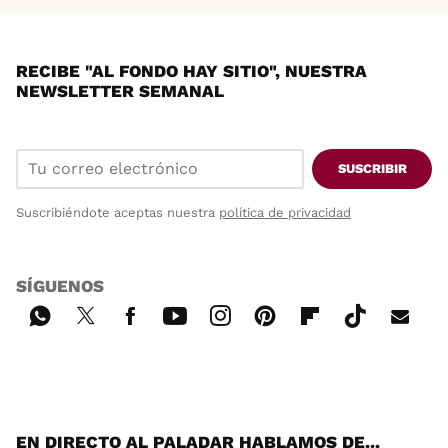
RECIBE "AL FONDO HAY SITIO", NUESTRA
NEWSLETTER SEMANAL
SUSCRIBIR
Suscribiéndote aceptas nuestra
política de privacidad
SÍGUENOS
Wh
Twi
Fac
You
Inst
Pint
Flip
Tikt
E-
ats
tter
ebo
tub
agr
ere
boa
ok
mai
App
ok
e
am
st
rd
l
EN DIRECTO AL PALADAR HABLAMOS DE...