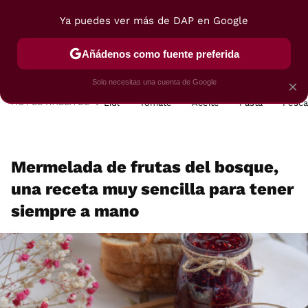
Ya puedes ver más de DAP en Google
MENÚ
NUEVO
Añádenos como fuente preferida
POSTRES
VIAJES
SELECCIÓN
VEGUI
Solo necesitas una cuenta de Google
×
HOY SE HABLA DE
Lidl
Tomate
Aceite
Pasta
Pesc
Mermelada de frutas del bosque,
una receta muy sencilla para tener
siempre a mano