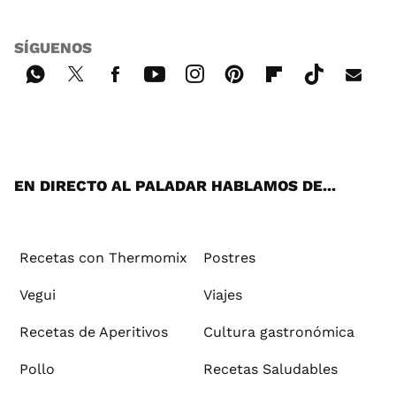
SÍGUENOS
Wh
Twi
Fac
You
Inst
Pint
Flip
Tikt
E-
ats
tter
ebo
tub
agr
ere
boa
ok
mai
App
ok
e
am
st
rd
l
EN DIRECTO AL PALADAR HABLAMOS DE...
Recetas con Thermomix
Postres
Vegui
Viajes
Recetas de Aperitivos
Cultura gastronómica
Pollo
Recetas Saludables