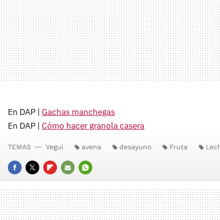
En DAP |
Gachas manchegas
En DAP |
Cómo hacer granola casera
TEMAS
Vegui
avena
desayuno
Fruta
Lec
FACEBOOK
TWITTER
FLIPBOARD
E-
WHATSAPP
MAIL