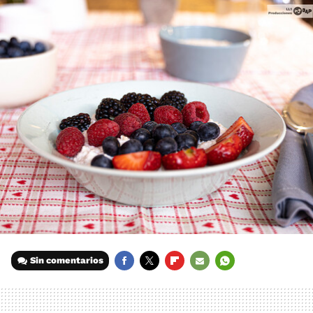
Sin comentarios
FACEBOOK
TWITTER
FLIPBOARD
E-
WHATSAPP
MAIL