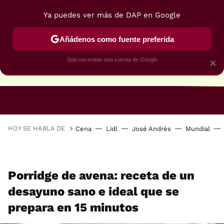
Ya puedes ver más de DAP en Google
Añádenos como fuente preferida
Solo necesitas una cuenta de Google
×
RECETAS VEGANAS
RECETAS VEGETARIANAS
HOY SE HABLA DE
Cena
Lidl
José Andrés
Mundial
Porridge de avena: receta de un
desayuno sano e ideal que se
prepara en 15 minutos