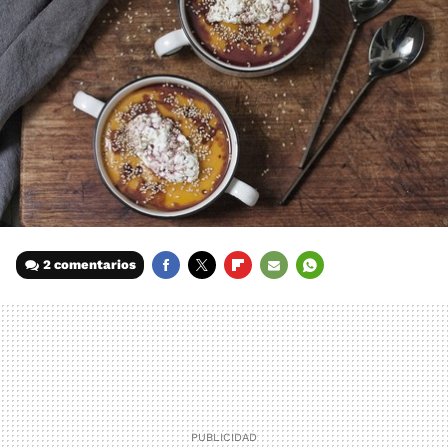
2 comentarios
FACEBOOK
TWITTER
FLIPBOARD
E-
WHATSAPP
MAIL