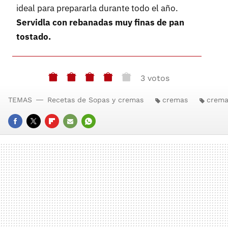
ideal para prepararla durante todo el año.
Servidla con rebanadas muy finas de pan
tostado.
3 votos
TEMAS
Recetas de Sopas y cremas
cremas
crema
FACEBOOK
TWITTER
FLIPBOARD
E-
WHATSAPP
MAIL