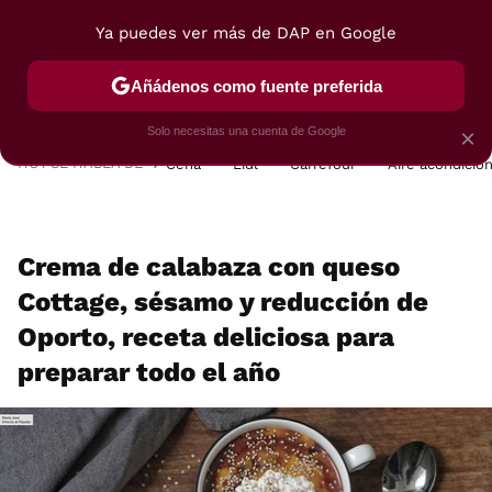
Ya puedes ver más de DAP en Google
MENÚ
NUEVO
Añádenos como fuente preferida
POSTRES
VIAJES
SELECCIÓN
VEGUI
Solo necesitas una cuenta de Google
×
HOY SE HABLA DE
Cena
Lidl
Carrefour
Aire acondicio
Crema de calabaza con queso
Cottage, sésamo y reducción de
Oporto, receta deliciosa para
preparar todo el año