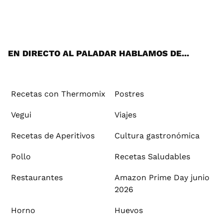
Wh
Twi
Fac
You
Inst
Pint
Flip
Tikt
E-
ats
tter
ebo
tub
agr
ere
boa
ok
mai
App
ok
e
am
st
rd
l
EN DIRECTO AL PALADAR HABLAMOS DE...
Recetas con Thermomix
Postres
Vegui
Viajes
Recetas de Aperitivos
Cultura gastronómica
Pollo
Recetas Saludables
Restaurantes
Amazon Prime Day junio
2026
Horno
Huevos