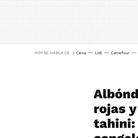
HOY SE HABLA DE
Cena
Lidl
Carrefour
Albónd
rojas y
tahini