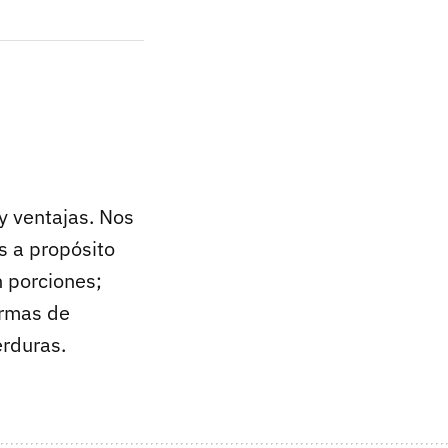
y ventajas. Nos
s a propósito
n porciones;
ormas de
erduras.