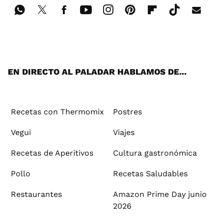
Wh
Twi
Fac
You
Inst
Pint
Flip
Tikt
E-
ats
tter
ebo
tub
agr
ere
boa
ok
mai
App
ok
e
am
st
rd
l
EN DIRECTO AL PALADAR HABLAMOS DE...
Recetas con Thermomix
Postres
Vegui
Viajes
Recetas de Aperitivos
Cultura gastronómica
Pollo
Recetas Saludables
Restaurantes
Amazon Prime Day junio
2026