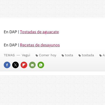
En DAP |
Tostadas de aguacate
En DAP |
Recetas de desayunos
TEMAS
Vegui
Comer hoy
tosta
tostada
A
FACEBOOK
TWITTER
FLIPBOARD
E-
WHATSAPP
MAIL