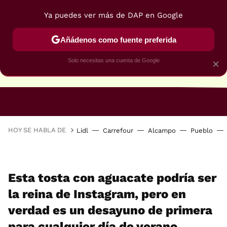
Ya puedes ver más de DAP en Google
Añádenos como fuente preferida
Solo necesitas una cuenta de Google
×
RECETAS VEGANAS
RECETAS VEGETARIANAS
HOY SE HABLA DE
Lidl
Carrefour
Alcampo
Pueblo
Esta tosta con aguacate podría ser
la reina de Instagram, pero en
verdad es un desayuno de primera
para cualquier día de verano