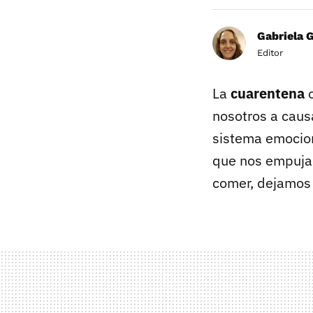
Gabriela 
Editor
La
cuarentena
o
nosotros a caus
sistema emocio
que nos empujan
comer, dejamos