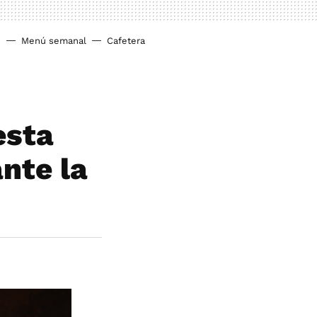
o
Menú semanal
Cafetera
esta
nte la