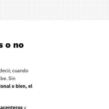
s o no
 decir, cuando
be. Sin
onal o bien, el
lacenteros
y