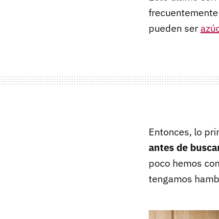
frecuentemente 
pueden ser
azú
Entonces, lo pr
antes de buscar
poco hemos comi
tengamos hamb