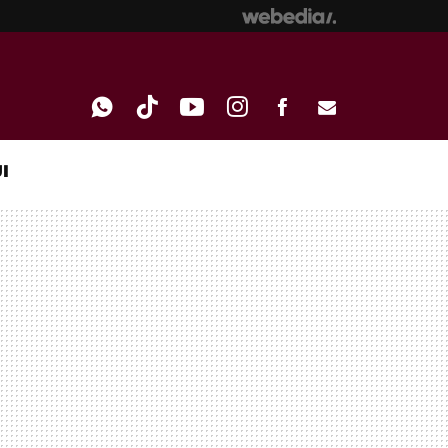
I
WHATSAPP
TIKTOK
YOUTUBE
INSTAGRAM
FACEBOOK
E-
MAIL