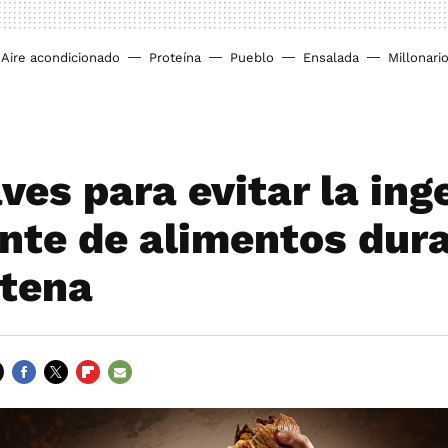
Aire acondicionado
Proteína
Pueblo
Ensalada
Millonari
ves para evitar la ing
nte de alimentos dura
tena
FACEBOOK
TWITTER
FLIPBOARD
E-
MAIL