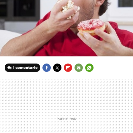
1 comentario
FACEBOOK
TWITTER
FLIPBOARD
E-
WHATSAPP
MAIL