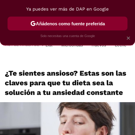
Ya puedes ver más de DAP en Google
MENÚ
NUEVO
Añádenos como fuente preferida
POSTRES
VIAJES
SELECCIÓN
VEGUI
Solo necesitas una cuenta de Google
×
HOY SE HABLA DE
Lidl
Microondas
Huevos
Leche
¿Te sientes ansioso? Estas son las
claves para que tu dieta sea la
solución a tu ansiedad constante