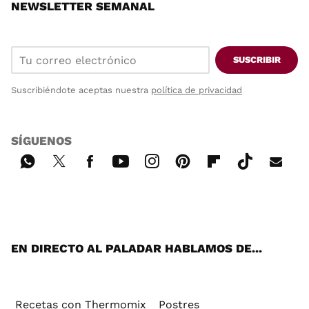
NEWSLETTER SEMANAL
SUSCRIBIR
Suscribiéndote aceptas nuestra
política de privacidad
SÍGUENOS
Wh
Twi
Fac
You
Inst
Pint
Flip
Tikt
E-
ats
tter
ebo
tub
agr
ere
boa
ok
mai
App
ok
e
am
st
rd
l
EN DIRECTO AL PALADAR HABLAMOS DE...
Recetas con Thermomix
Postres