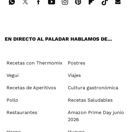
Wh
Twi
Fac
You
Inst
Pint
Flip
Tikt
E-
ats
tter
ebo
tub
agr
ere
boa
ok
mai
App
ok
e
am
st
rd
l
EN DIRECTO AL PALADAR HABLAMOS DE...
Recetas con Thermomix
Postres
Vegui
Viajes
Recetas de Aperitivos
Cultura gastronómica
Pollo
Recetas Saludables
Restaurantes
Amazon Prime Day junio
2026
Horno
Huevos