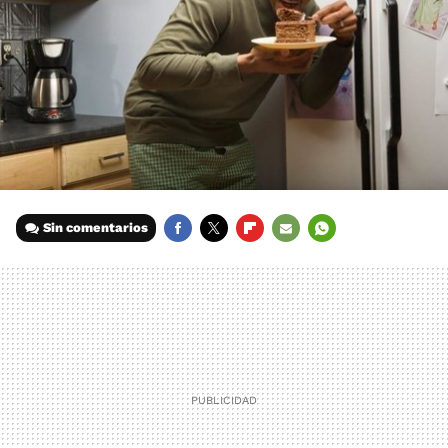
Sin comentarios
FACEBOOK
TWITTER
FLIPBOARD
E-
WHATSAPP
MAIL