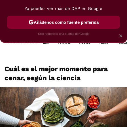
Ya puedes ver más de DAP en Google
MENÚ
NUEVO
Añádenos como fuente preferida
POSTRES
VIAJES
SELECCIÓN
VEGUI
Solo necesitas una cuenta de Google
×
HOY SE HABLA DE
Lidl
Tomate
Aceite
Pasta
Pesc
Cuál es el mejor momento para
cenar, según la ciencia