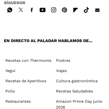
SÍGUENOS
Wh
Twi
Fac
You
Inst
Pint
Flip
Tikt
E-
ats
tter
ebo
tub
agr
ere
boa
ok
mai
App
ok
e
am
st
rd
l
EN DIRECTO AL PALADAR HABLAMOS DE...
Recetas con Thermomix
Postres
Vegui
Viajes
Recetas de Aperitivos
Cultura gastronómica
Pollo
Recetas Saludables
Restaurantes
Amazon Prime Day junio
2026