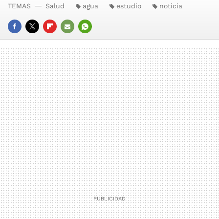
TEMAS
Salud
agua
estudio
noticia
FACEBOOK
TWITTER
FLIPBOARD
E-
WHATSAPP
MAIL