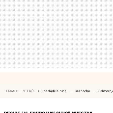
TEMAS DE INTERÉS
Ensaladilla rusa
Gazpacho
Salmore
RECIBE "AL FONDO HAY SITIO", NUESTRA