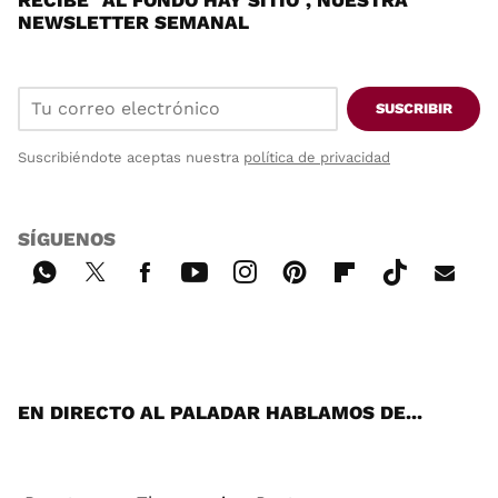
NEWSLETTER SEMANAL
SUSCRIBIR
Suscribiéndote aceptas nuestra
política de privacidad
SÍGUENOS
Wh
Twi
Fac
You
Inst
Pint
Flip
Tikt
E-
ats
tter
ebo
tub
agr
ere
boa
ok
mai
App
ok
e
am
st
rd
l
EN DIRECTO AL PALADAR HABLAMOS DE...