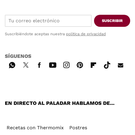
SUSCRIBIR
Suscribiéndote aceptas nuestra
política de privacidad
SÍGUENOS
Wh
Twi
Fac
You
Inst
Pint
Flip
Tikt
E-
ats
tter
ebo
tub
agr
ere
boa
ok
mai
App
ok
e
am
st
rd
l
EN DIRECTO AL PALADAR HABLAMOS DE...
Recetas con Thermomix
Postres