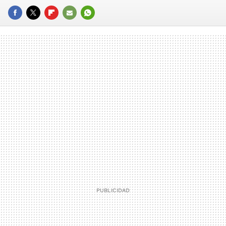
FACEBOOK
TWITTER
FLIPBOARD
E-
WHATSAPP
MAIL