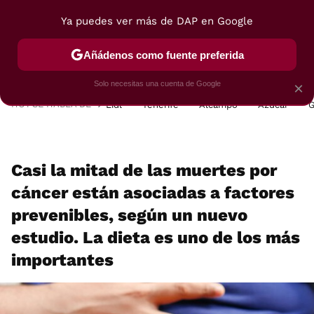
Ya puedes ver más de DAP en Google
MENÚ
NUEVO
Añádenos como fuente preferida
POSTRES
VIAJES
SELECCIÓN
VEGUI
Solo necesitas una cuenta de Google
×
HOY SE HABLA DE
Lidl
Tenerife
Alcampo
Azúcar
G
Casi la mitad de las muertes por
cáncer están asociadas a factores
prevenibles, según un nuevo
estudio. La dieta es uno de los más
importantes