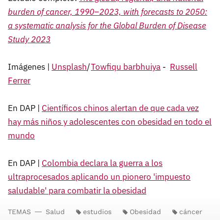
burden of
cancer, 1990–2023, with forecasts to 2050:
a systematic
analysis for the Global Burden of Disease
Study 2023
Imágenes |
Unsplash
/
Towfiqu barbhuiya
-
Russell
Ferrer
En DAP |
Científicos chinos alertan de que cada vez
hay más niños y adolescentes con obesidad en todo el
mundo
En DAP |
Colombia declara la guerra a los
ultraprocesados aplicando un pionero 'impuesto
saludable' para combatir la obesidad
TEMAS
Salud
estudios
Obesidad
cáncer