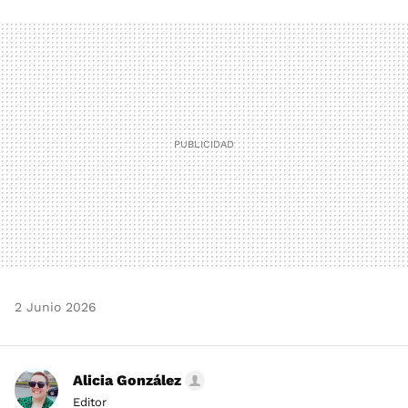
FACEBOOK
TWITTER
FLIPBOARD
E-
WHATSAPP
MAIL
2 Junio 2026
Alicia González
Editor