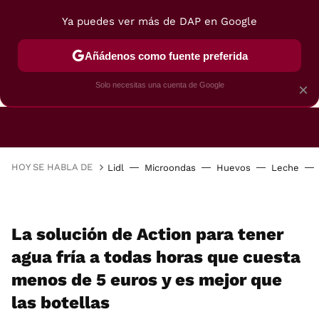
Ya puedes ver más de DAP en Google
Añádenos como fuente preferida
CAFETERAS
FREIDORAS DE AIRE
GUÍAS DE 
Solo necesitas una cuenta de Google
×
HOY SE HABLA DE
Lidl
Microondas
Huevos
Leche
La solución de Action para tener
agua fría a todas horas que cuesta
menos de 5 euros y es mejor que
las botellas