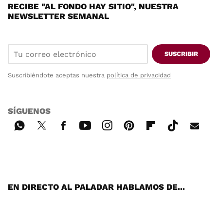
RECIBE "AL FONDO HAY SITIO", NUESTRA
NEWSLETTER SEMANAL
SUSCRIBIR
Suscribiéndote aceptas nuestra
política de privacidad
SÍGUENOS
Wh
Twi
Fac
You
Inst
Pint
Flip
Tikt
E-
ats
tter
ebo
tub
agr
ere
boa
ok
mai
App
ok
e
am
st
rd
l
EN DIRECTO AL PALADAR HABLAMOS DE...