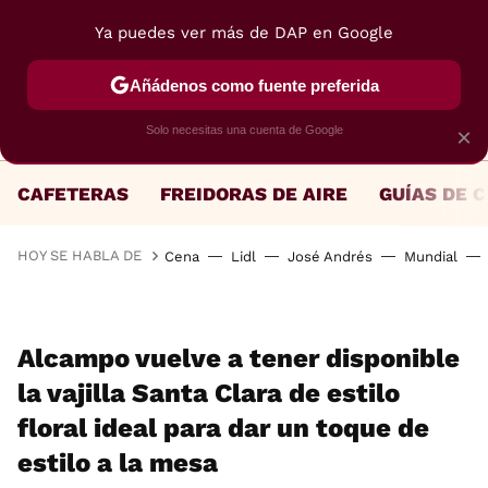
Ya puedes ver más de DAP en Google
MENÚ
NUEVO
Añádenos como fuente preferida
Solo necesitas una cuenta de Google
×
CAFETERAS
FREIDORAS DE AIRE
GUÍAS DE 
HOY SE HABLA DE
Cena
Lidl
José Andrés
Mundial
Alcampo vuelve a tener disponible
la vajilla Santa Clara de estilo
floral ideal para dar un toque de
estilo a la mesa