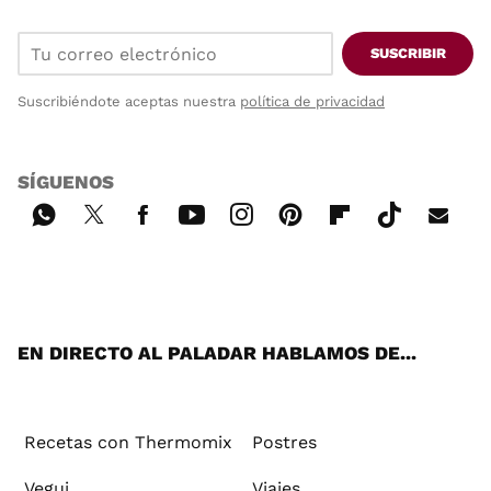
SUSCRIBIR
Suscribiéndote aceptas nuestra
política de privacidad
SÍGUENOS
Wh
Twi
Fac
You
Inst
Pint
Flip
Tikt
E-
ats
tter
ebo
tub
agr
ere
boa
ok
mai
App
ok
e
am
st
rd
l
EN DIRECTO AL PALADAR HABLAMOS DE...
Recetas con Thermomix
Postres
Vegui
Viajes