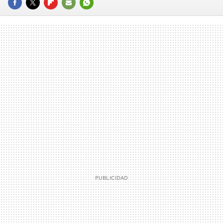
FACEBOOK
TWITTER
FLIPBOARD
E-
WHATSAPP
MAIL