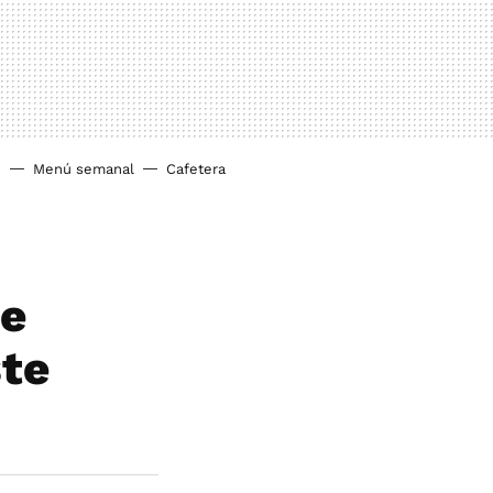
o
Menú semanal
Cafetera
ue
ste