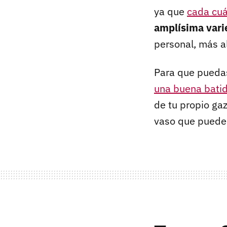
ya que
cada cuá
amplísima vari
personal, más a
Para que puedas
una buena bati
de tu propio g
vaso que pueden