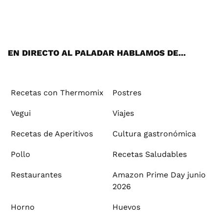
Wh
Twi
Fac
You
Inst
Pint
Flip
Tikt
E-
ats
tter
ebo
tub
agr
ere
boa
ok
mai
App
ok
e
am
st
rd
l
EN DIRECTO AL PALADAR HABLAMOS DE...
Recetas con Thermomix
Postres
Vegui
Viajes
Recetas de Aperitivos
Cultura gastronómica
Pollo
Recetas Saludables
Restaurantes
Amazon Prime Day junio
2026
Horno
Huevos