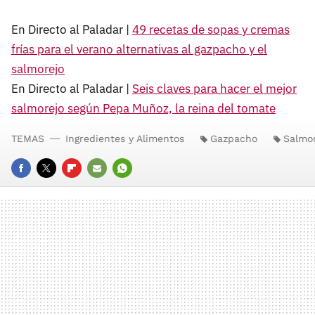
En Directo al Paladar |
49 recetas de sopas y cremas
frías para el verano alternativas al gazpacho y el
salmorejo
En Directo al Paladar |
Seis claves para hacer el mejor
salmorejo según Pepa Muñoz, la reina del tomate
TEMAS
Ingredientes y Alimentos
Gazpacho
Salmo
FACEBOOK
TWITTER
FLIPBOARD
E-
WHATSAPP
MAIL