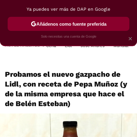
Ya puedes ver más de DAP en Google
MENÚ
NUEVO
Añádenos como fuente preferida
POSTRES
VIAJES
SELECCIÓN
VEGUI
Solo necesitas una cuenta de Google
×
HOY SE HABLA DE
Cena
Lidl
José Andrés
Mundial
Probamos el nuevo gazpacho de
Lidl, con receta de Pepa Muñoz (y
de la misma empresa que hace el
de Belén Esteban)