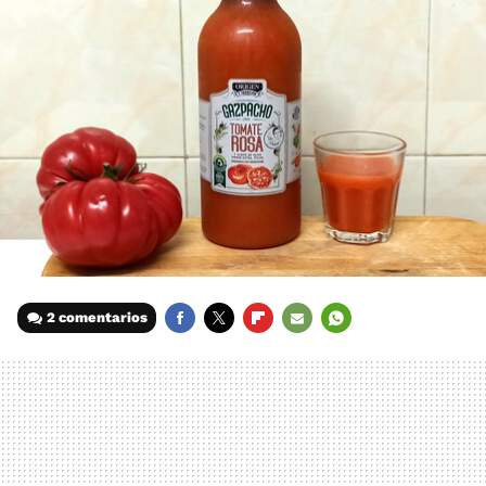
2 comentarios
FACEBOOK
TWITTER
FLIPBOARD
E-
WHATSAPP
MAIL