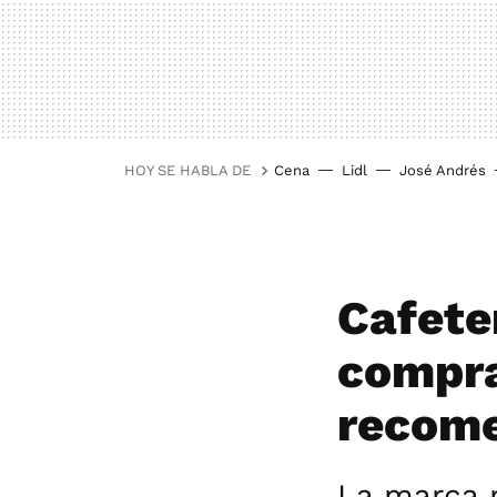
HOY SE HABLA DE
Cena
Lidl
José Andrés
Cafeter
compra
recom
La marca m