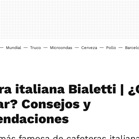
Mundial
Truco
Microondas
Cerveza
Pollo
Barcel
a italiana Bialetti | 
r? Consejos y
endaciones
ás famosa de cafeteras italiana