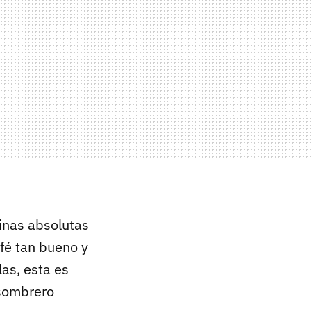
einas absolutas
afé tan bueno y
las, esta es
 sombrero