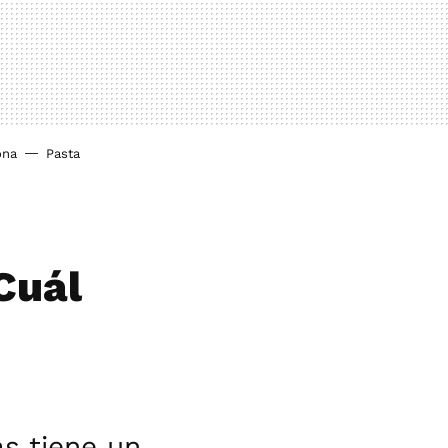
ona
Pasta
¿Cuál
s tiene un