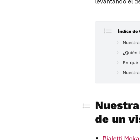
levantando el d
Índice de
Nuestra 
¿Quién f
En qué f
Nuestra
Nuestra 
de un v
Bialetti Mok