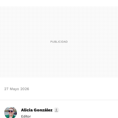
FACEBOOK
TWITTER
FLIPBOARD
E-
WHATSAPP
MAIL
27 Mayo 2026
Alicia González
Editor