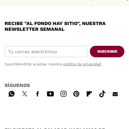
RECIBE "AL FONDO HAY SITIO", NUESTRA
NEWSLETTER SEMANAL
SUSCRIBIR
Suscribiéndote aceptas nuestra
política de privacidad
SÍGUENOS
Wh
Twi
Fac
You
Inst
Pint
Flip
Tikt
E-
ats
tter
ebo
tub
agr
ere
boa
ok
mai
App
ok
e
am
st
rd
l