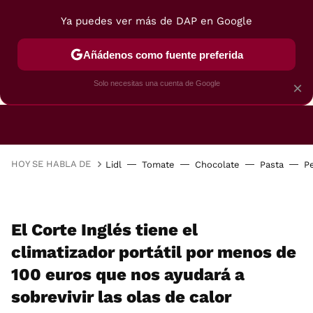
Ya puedes ver más de DAP en Google
Añádenos como fuente preferida
CAFETERAS
FREIDORAS DE AIRE
GUÍAS DE 
Solo necesitas una cuenta de Google
×
HOY SE HABLA DE
Lidl
Tomate
Chocolate
Pasta
P
El Corte Inglés tiene el
climatizador portátil por menos de
100 euros que nos ayudará a
sobrevivir las olas de calor