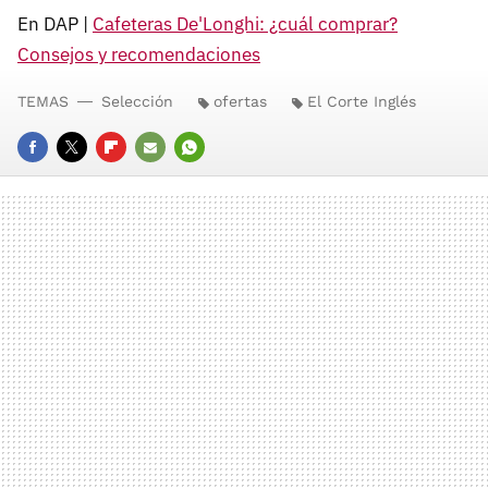
En DAP |
Cafeteras De'Longhi: ¿cuál comprar?
Consejos y recomendaciones
TEMAS
Selección
ofertas
El Corte Inglés
FACEBOOK
TWITTER
FLIPBOARD
E-
WHATSAPP
MAIL