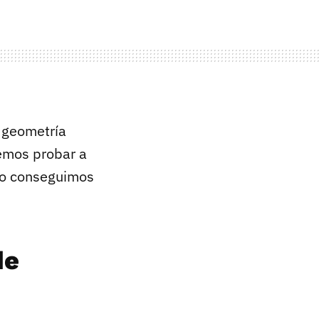
a geometría
odemos probar a
y no conseguimos
de