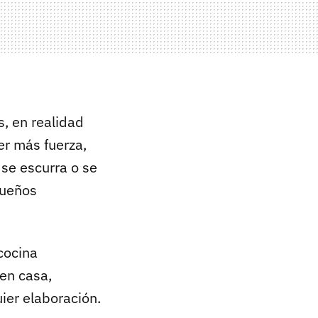
s, en realidad
er más fuerza,
 se escurra o se
queños
cocina
 en casa,
ier elaboración.