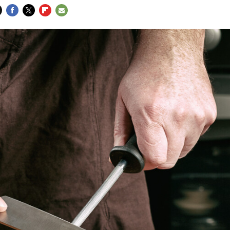
FACEBOOK
TWITTER
FLIPBOARD
E-
MAIL