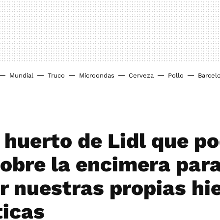
Mundial
Truco
Microondas
Cerveza
Pollo
Barcel
i huerto de Lidl que 
sobre la encimera par
ar nuestras propias hi
icas