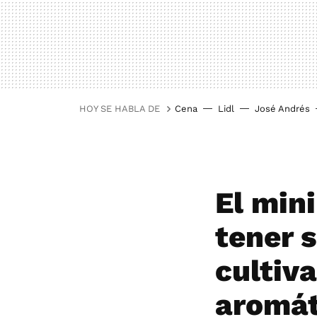
HOY SE HABLA DE
Cena
Lidl
José Andrés
El min
tener 
cultiv
aromát