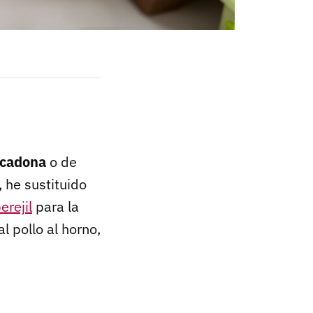
cadona
o de
 he sustituido
erejil
para la
l pollo al horno,