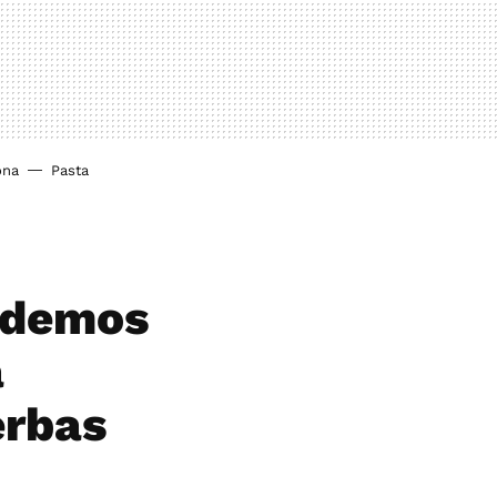
ona
Pasta
podemos
a
erbas