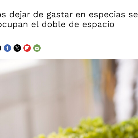
s dejar de gastar en especias s
ocupan el doble de espacio
FACEBOOK
TWITTER
FLIPBOARD
E-
MAIL