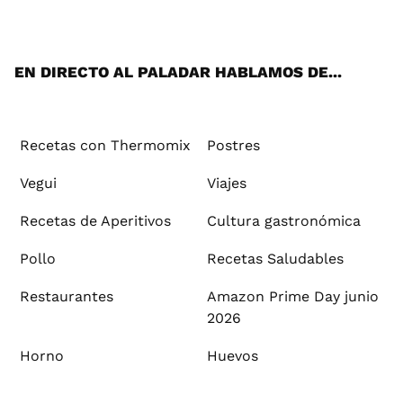
ats
tter
ebo
tub
agr
ere
boa
ok
mai
App
ok
e
am
st
rd
l
EN DIRECTO AL PALADAR HABLAMOS DE...
Recetas con Thermomix
Postres
Vegui
Viajes
Recetas de Aperitivos
Cultura gastronómica
Pollo
Recetas Saludables
Restaurantes
Amazon Prime Day junio
2026
Horno
Huevos