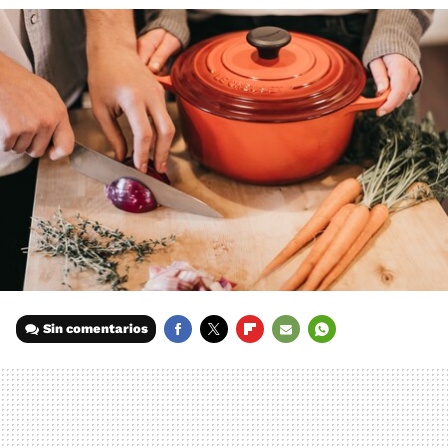
Sin comentarios
FACEBOOK
TWITTER
FLIPBOARD
E-
WHATSAPP
MAIL