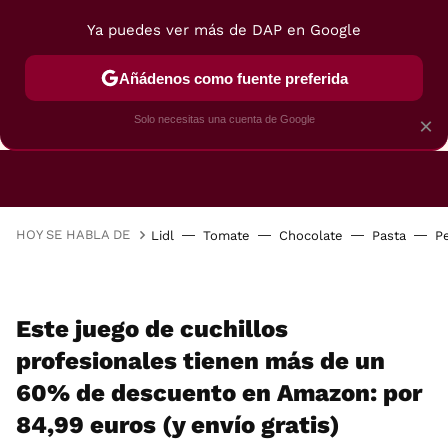
Ya puedes ver más de DAP en Google
Añádenos como fuente preferida
CAFETERAS
FREIDORAS DE AIRE
GUÍAS DE 
Solo necesitas una cuenta de Google
×
HOY SE HABLA DE
Lidl
Tomate
Chocolate
Pasta
P
Este juego de cuchillos
profesionales tienen más de un
60% de descuento en Amazon: por
84,99 euros (y envío gratis)