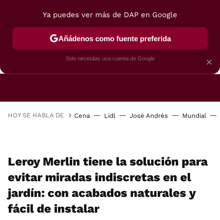
Ya puedes ver más de DAP en Google
Añádenos como fuente preferida
CAFETERAS
FREIDORAS DE AIRE
GUÍAS DE 
Solo necesitas una cuenta de Google
×
HOY SE HABLA DE
Cena
Lidl
José Andrés
Mundial
Leroy Merlin tiene la solución para
evitar miradas indiscretas en el
jardín: con acabados naturales y
fácil de instalar