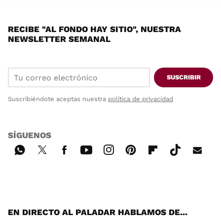
RECIBE "AL FONDO HAY SITIO", NUESTRA
NEWSLETTER SEMANAL
SUSCRIBIR
Suscribiéndote aceptas nuestra
política de privacidad
SÍGUENOS
Wh
Twi
Fac
You
Inst
Pint
Flip
Tikt
E-
ats
tter
ebo
tub
agr
ere
boa
ok
mai
App
ok
e
am
st
rd
l
EN DIRECTO AL PALADAR HABLAMOS DE...