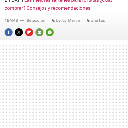
En DAP |
Las mejores sartenes para tortillas ¿Cuál
comprar? Consejos y recomendaciones
TEMAS
Selección
Leroy Merlin
ofertas
FACEBOOK
TWITTER
FLIPBOARD
E-
WHATSAPP
MAIL