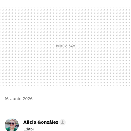
FACEBOOK
TWITTER
FLIPBOARD
E-
WHATSAPP
MAIL
16 Junio 2026
Alicia González
Editor